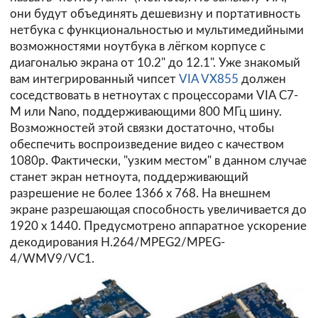
они будут объединять дешевизну и портативность
нетбука с функциональностью и мультимедийными
возможностями ноутбука в лёгком корпусе с
диагональю экрана от 10.2" до 12.1". Уже знакомый
вам интегрированный чипсет
VIA VX855
должен
соседствовать в нетноутах с процессорами VIA C7-
M или Nano, поддерживающими 800 МГц шину.
Возможностей этой связки достаточно, чтобы
обеспечить воспроизведение видео с качеством
1080p. Фактически, "узким местом" в данном случае
станет экран нетноута, поддерживающий
разрешение не более 1366 х 768. На внешнем
экране разрешающая способность увеличивается до
1920 х 1440. Предусмотрено аппаратное ускорение
декодирования H.264/MPEG2/MPEG-
4/WMV9/VC1.