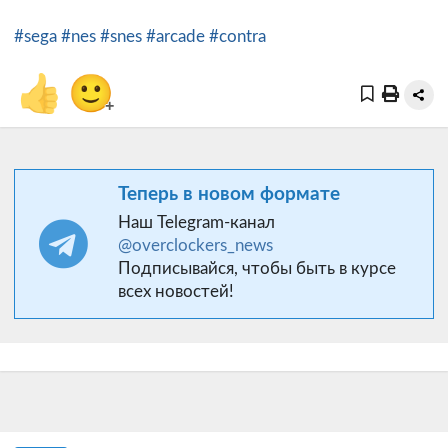
#sega
#nes
#snes
#arcade
#contra
👍
🙂
+
Теперь в новом формате
Наш Telegram-канал
@overclockers_news
Подписывайся, чтобы быть в курсе
всех новостей!