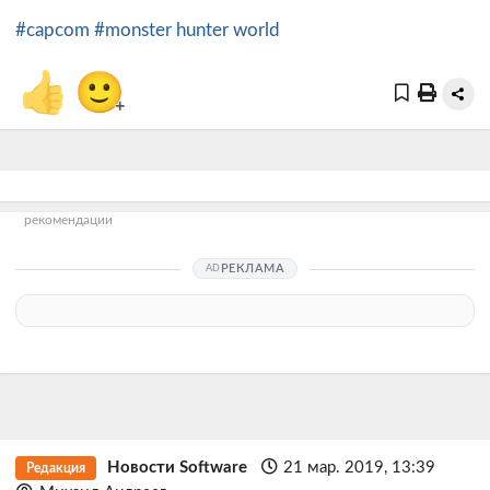
#capcom
#monster hunter world
👍
🙂
+
рекомендации
РЕКЛАМА
Новости Software
21 мар. 2019, 13:39
Редакция