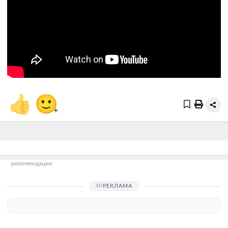
👍
🙂
+
рекомендации
РЕКЛАМА