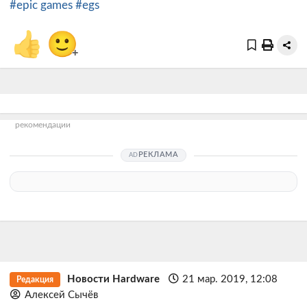
#epic games
#egs
👍
🙂
+
рекомендации
РЕКЛАМА
Новости Hardware
21 мар. 2019, 12:08
Редакция
Алексей Сычёв