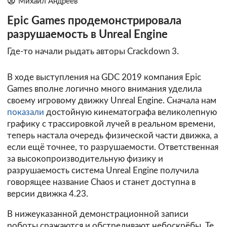
Михаил Андреев
Epic Games продемонстрировала
разрушаемость в Unreal Engine
Где-то начали рыдать авторы Crackdown 3.
В ходе выступления на GDC 2019 компания Epic
Games вполне логично много внимания уделила
своему игровому движку Unreal Engine. Сначала нам
показали
достойную кинематографа великолепную
графику с трассировкой лучей в реальном времени,
теперь настала очередь физической части движка, а
если ещё точнее, то разрушаемости. Ответственная
за высокопроизводительную физику и
разрушаемость система Unreal Engine получила
говорящее название Chaos и станет доступна в
версии движка 4.23.
В нижеуказанной демонстрационной записи
роботы сражаются и обстреливают небоскрёбы. Те,