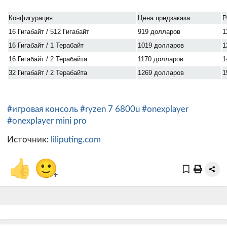
Конфигурация
Цена предзаказа
Р
16 Гигабайт / 512 Гигабайт
919 долларов
1
16 Гигабайт / 1 Терабайт
1019 долларов
1
16 Гигабайт / 2 Терабайта
1170 долларов
1
32 Гигабайт / 2 Терабайта
1269 долларов
1
#игровая консоль
#ryzen 7 6800u
#onexplayer
#onexplayer mini pro
Источник:
liliputing.com
👍
🙂
+