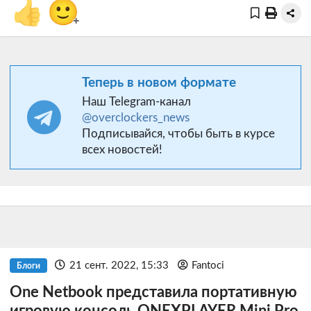
👍
🙂
+
Теперь в новом формате
Наш Telegram-канал
@overclockers_news
Подписывайся, чтобы быть в курсе
всех новостей!
21 сент. 2022, 15:33
Fantoci
Блоги
One Netbook представила портативную