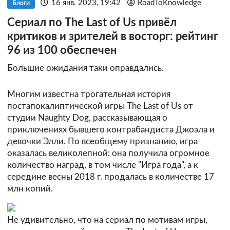
16 янв. 2023, 19:42
RoadToKnowledge
Блоги
Сериал по The Last of Us привёл
критиков и зрителей в восторг: рейтинг
96 из 100 обеспечен
Большие ожидания таки оправдались.
Многим известна трогательная история
постапокалиптической игры The Last of Us от
студии Naughty Dog, рассказывающая о
приключениях бывшего контрабандиста Джоэла и
девочки Элли. По всеобщему признанию, игра
оказалась великолепной: она получила огромное
количество наград, в том числе "Игра года", а к
середине весны 2018 г. продалась в количестве 17
млн копий.
Не удивительно, что на сериал по мотивам игры,