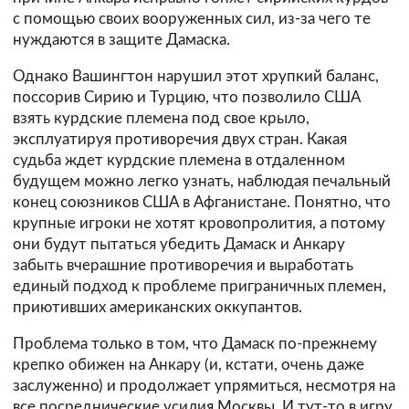
с помощью своих вооруженных сил, из-за чего те
нуждаются в защите Дамаска.
Однако Вашингтон нарушил этот хрупкий баланс,
поссорив Сирию и Турцию, что позволило США
взять курдские племена под свое крыло,
эксплуатируя противоречия двух стран. Какая
судьба ждет курдские племена в отдаленном
будущем можно легко узнать, наблюдая печальный
конец союзников США в Афганистане. Понятно, что
крупные игроки не хотят кровопролития, а потому
они будут пытаться убедить Дамаск и Анкару
забыть вчерашние противоречия и выработать
единый подход к проблеме приграничных племен,
приютивших американских оккупантов.
Проблема только в том, что Дамаск по-прежнему
крепко обижен на Анкару (и, кстати, очень даже
заслуженно) и продолжает упрямиться, несмотря на
все посреднические усилия Москвы. И тут-то в игру