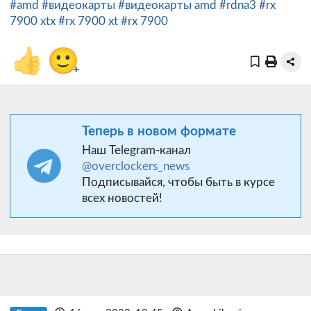
#amd
#видеокарты
#видеокарты amd
#rdna3
#rx
7900 xtx
#rx 7900 xt
#rx 7900
👍
🙂
+
Теперь в новом формате
Наш Telegram-канал
@overclockers_news
Подписывайся, чтобы быть в курсе
всех новостей!