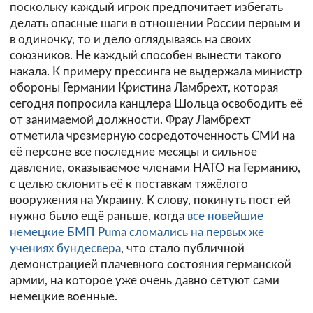
поскольку каждый игрок предпочитает избегать
делать опасные шаги в отношении России первым и
в одиночку, то и дело оглядываясь на своих
союзников. Не каждый способен вынести такого
накала. К примеру прессинга не выдержала министр
обороны Германии Кристина Ламбрехт, которая
сегодня попросила канцлера Шольца освободить её
от занимаемой должности. Фрау Ламбрехт
отметила чрезмерную сосредоточенность СМИ на
её персоне все последние месяцы и сильное
давление, оказываемое членами НАТО на Германию,
с целью склонить её к поставкам тяжёлого
вооружения на Украину. К слову, покинуть пост ей
нужно было ещё раньше, когда
все новейшие
немецкие БМП Puma сломались на первых же
учениях бундесвера
, что стало публичной
демонстрацией плачевного состояния германской
армии, на которое уже очень давно сетуют сами
немецкие военные.