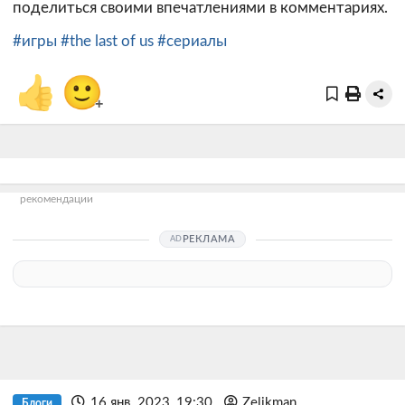
поделиться своими впечатлениями в комментариях.
#игры
#the last of us
#сериалы
👍
🙂
+
рекомендации
РЕКЛАМА
16 янв. 2023, 19:30
Zelikman
Блоги