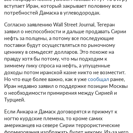
вступает Иран, который закрывает половину всех
потребностей Дамаска в углеводородах.
Согласно заявлению Wall Street Journal, Тегеран
заявил о неспособности и дальше продавать Сирии
нефть за полцены, а потому все последующие
поставки будут осуществляться по рыночному
ценнику в семьдесят долларов. Это похоже на
правду хотя бы потому, что мы подходим к
зимнему пику спроса на нефть, а упущенные
доходы потом иранской казне никто не возместит.
Но что еще более важно, как я уже
сообщал
ранее,
Иран недавно заявил о поддержке позиции Москвы
о необходимости примирения между Сирией и
Турцией.
Если Анкара и Дамаск договорятся и прижмут к
ногтю курдские племена, то кроме самих
американцев на севере Сирии террористические
формирования изображать будет некому. Из-за чего