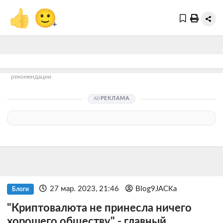
👍
🙂
+
рекомендации
РЕКЛАМА
27 мар. 2023, 21:46
Blog9JACKa
Блоги
"Криптовалюта не принесла ничего
хорошего обществу" - главный