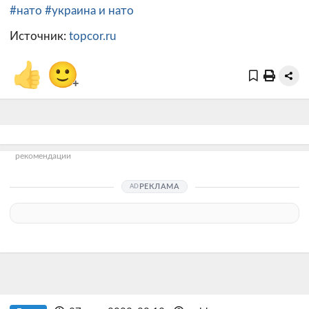
#нато
#украина и нато
Источник:
topcor.ru
👍
🙂
+
рекомендации
РЕКЛАМА