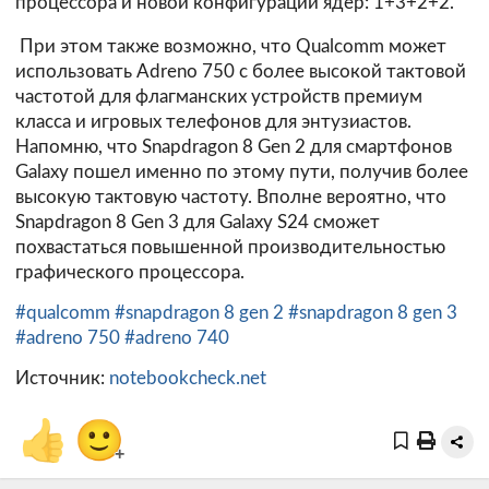
процессора и новой конфигурации ядер: 1+3+2+2.
При этом также возможно, что Qualcomm может
использовать Adreno 750 с более высокой тактовой
частотой для флагманских устройств премиум
класса и игровых телефонов для энтузиастов.
Напомню, что Snapdragon 8 Gen 2 для смартфонов
Galaxy пошел именно по этому пути, получив более
высокую тактовую частоту. Вполне вероятно, что
Snapdragon 8 Gen 3 для Galaxy S24 сможет
похвастаться повышенной производительностью
графического процессора.
#qualcomm
#snapdragon 8 gen 2
#snapdragon 8 gen 3
#adreno 750
#adreno 740
Источник:
notebookcheck.net
👍
🙂
+