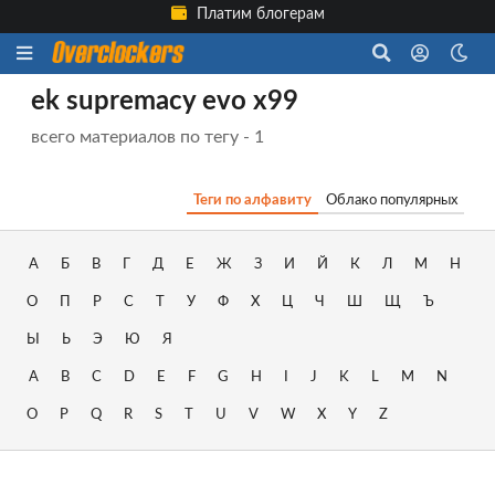
Платим блогерам
ek supremacy evo x99
всего материалов по тегу - 1
Теги по алфавиту
Облако популярных
А
Б
В
Г
Д
Е
Ж
З
И
Й
К
Л
М
Н
О
П
Р
С
Т
У
Ф
Х
Ц
Ч
Ш
Щ
Ъ
Ы
Ь
Э
Ю
Я
A
B
C
D
E
F
G
H
I
J
K
L
M
N
O
P
Q
R
S
T
U
V
W
X
Y
Z