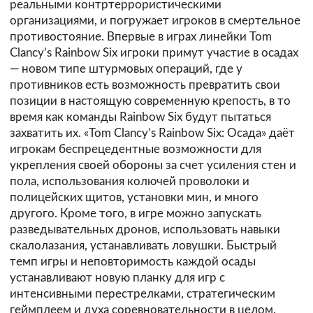
реальными контртеррористическими
организациями, и погружает игроков в смертельное
противостояние. Впервые в играх линейки Tom
Clancy’s Rainbow Six игроки примут участие в осадах
— новом типе штурмовых операций, где у
противников есть возможность превратить свои
позиции в настоящую современную крепость, в то
время как команды Rainbow Six будут пытаться
захватить их. «Tom Clancy’s Rainbow Six: Осада» даёт
игрокам беспрецедентные возможности для
укрепления своей обороны за счет усиления стен и
пола, использования колючей проволоки и
полицейских щитов, установки мин, и много
другого. Кроме того, в игре можно запускать
разведывательных дронов, использовать навыки
скалолазания, устанавливать ловушки. Быстрый
темп игры и неповторимость каждой осады
устанавливают новую планку для игр с
интенсивными перестрелками, стратегическим
геймплеем и духа соревновательности в целом.