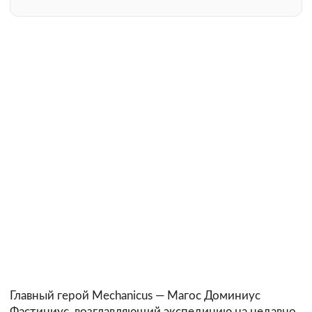
Главный герой Mechanicus — Магос Доминиус
Фастиниус, возглавляющий экспедицию на недавно