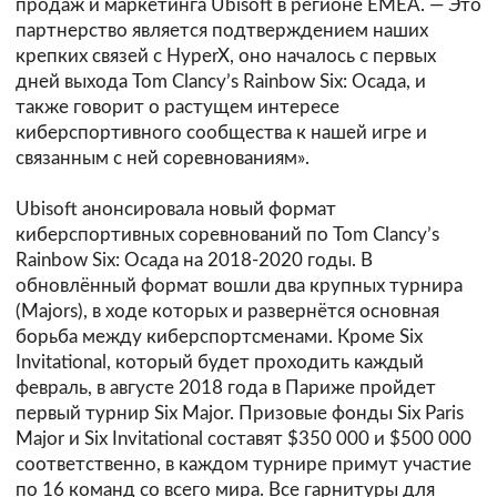
продаж и маркетинга Ubisoft в регионе EMEA. — Это
партнерство является подтверждением наших
крепких связей с HyperX, оно началось с первых
дней выхода Tom Clancy’s Rainbow Six: Осада, и
также говорит о растущем интересе
киберспортивного сообщества к нашей игре и
связанным с ней соревнованиям».
Ubisoft анонсировала новый формат
киберспортивных соревнований по Tom Clancy’s
Rainbow Six: Осада на 2018-2020 годы. В
обновлённый формат вошли два крупных турнира
(Majors), в ходе которых и развернётся основная
борьба между киберспортсменами. Кроме Six
Invitational, который будет проходить каждый
февраль, в августе 2018 года в Париже пройдет
первый турнир Six Major. Призовые фонды Six Paris
Major и Six Invitational составят $350 000 и $500 000
соответственно, в каждом турнире примут участие
по 16 команд со всего мира. Все гарнитуры для