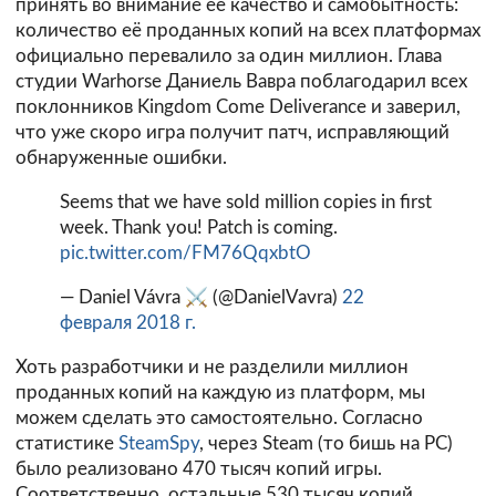
принять во внимание её качество и самобытность:
количество её проданных копий на всех платформах
официально перевалило за один миллион. Глава
студии Warhorse Даниель Вавра поблагодарил всех
поклонников Kingdom Come Deliverance и заверил,
что уже скоро игра получит патч, исправляющий
обнаруженные ошибки.
Seems that we have sold million copies in first
week. Thank you! Patch is coming.
pic.twitter.com/FM76QqxbtO
— Daniel Vávra ⚔ (@DanielVavra)
22
февраля 2018 г.
Хоть разработчики и не разделили миллион
проданных копий на каждую из платформ, мы
можем сделать это самостоятельно. Согласно
статистике
SteamSpy
, через Steam (то бишь на PC)
было реализовано 470 тысяч копий игры.
Соответственно, остальные 530 тысяч копий