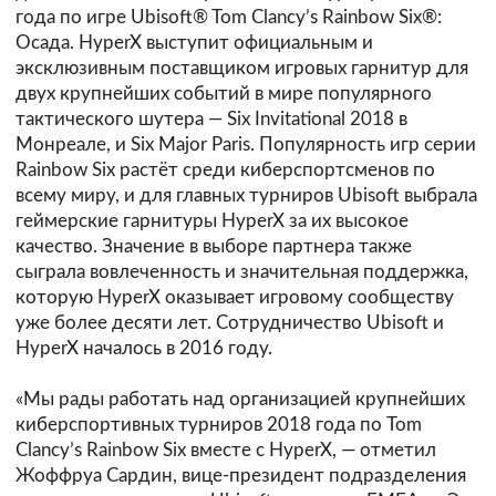
года по игре Ubisoft® Tom Clancy’s Rainbow Six®:
Осада. HyperX выступит официальным и
эксклюзивным поставщиком игровых гарнитур для
двух крупнейших событий в мире популярного
тактического шутера — Six Invitational 2018 в
Монреале, и Six Major Paris. Популярность игр серии
Rainbow Six растёт среди киберспортсменов по
всему миру, и для главных турниров Ubisoft выбрала
геймерские гарнитуры HyperX за их высокое
качество. Значение в выборе партнера также
сыграла вовлеченность и значительная поддержка,
которую HyperX оказывает игровому сообществу
уже более десяти лет. Сотрудничество Ubisoft и
HyperX началось в 2016 году.
«Мы рады работать над организацией крупнейших
киберспортивных турниров 2018 года по Tom
Clancy’s Rainbow Six вместе с HyperX, — отметил
Жоффруа Сардин, вице-президент подразделения