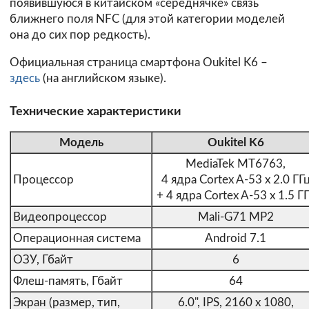
появившуюся в китайском «середнячке» связь
ближнего поля NFC (для этой категории моделей
она до сих пор редкость).
Официальная страница смартфона Oukitel K6 –
здесь
(на английском языке).
Технические характеристики
Модель
Oukitel K6
MediaTek MT6763,
Процессор
4 ядра Cortex A-53 x 2.0 ГГ
+ 4 ядра Cortex A-53 x 1.5 Г
Видеопроцессор
Mali-G71 MP2
Операционная система
Android 7.1
ОЗУ, Гбайт
6
Флеш-память, Гбайт
64
Экран (размер, тип,
6.0", IPS, 2160 x 1080,