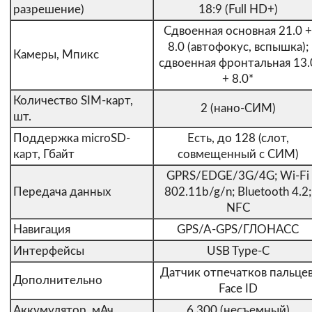
разрешение)
18:9 (Full HD+)
Сдвоенная основная 21.0 +
8.0 (автофокус, вспышка);
Камеры, Мпикс
сдвоенная фронтальная 13.
+ 8.0*
Количество SIM-карт,
2 (нано-СИМ)
шт.
Поддержка microSD-
Есть, до 128 (слот,
карт, Гбайт
совмещенный с СИМ)
GPRS/EDGE/3G/4G; Wi-Fi
Передача данных
802.11b/g/n; Bluetooth 4.2;
NFC
Навигация
GPS/A-GPS/ГЛОНАСС
Интерфейсы
USB Type-C
Датчик отпечатков пальцев
Дополнительно
Face ID
Аккумулятор, мАч
6 300 (несъемный)