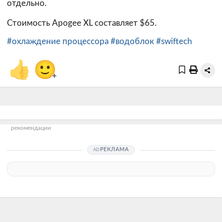
отдельно.
Стоимость Apogee XL составляет $65.
#охлаждение процессора
#водоблок
#swiftech
👍
🙂
+
рекомендации
РЕКЛАМА