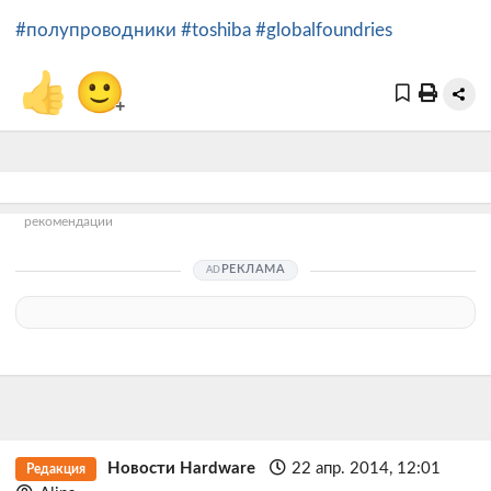
#полупроводники
#toshiba
#globalfoundries
👍
🙂
+
рекомендации
РЕКЛАМА
Новости Hardware
22 апр. 2014, 12:01
Редакция