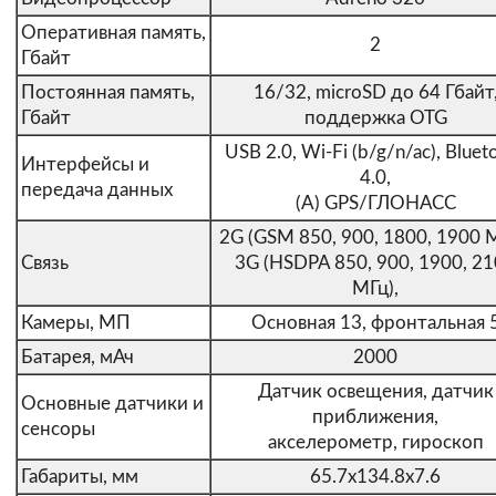
Оперативная память,
2
Гбайт
Постоянная память,
16/32, microSD до 64 Гбайт
Гбайт
поддержка OTG
USB 2.0, Wi-Fi (b/g/n/ac), Bluet
Интерфейсы и
4.0,
передача данных
(A) GPS/ГЛОНАСС
2G (GSM 850, 900, 1800, 1900 М
Связь
3G (HSDPA 850, 900, 1900, 2
МГц),
Камеры, МП
Основная 13, фронтальная 
Батарея, мАч
2000
Датчик освещения, датчик
Основные датчики и
приближения,
сенсоры
акселерометр, гироскоп
Габариты, мм
65.7x134.8x7.6