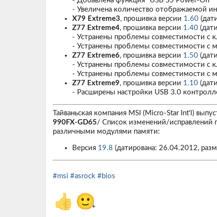
- Добавлена функция "USB S5 Power-On"
- Увеличена количество отображаемой 
X79 Extreme3
, прошивка версии
1.60
(дати
Z77 Extreme4
, прошивка версии
1.40
(дати
- Устранены проблемы совместимости с к
- Устранены проблемы совместимости с
Z77 Extreme6
, прошивка версии
1.50
(дати
- Устранены проблемы совместимости с к
- Устранены проблемы совместимости с
Z77 Extreme9
, прошивка версии
1.10
(дати
- Расширены настройки USB 3.0 контролл
Тайваньская компания MSI (Micro-Star Int'l) в
990FX-GD65
/ Cписок изменений/исправлений 
различными модулями памяти:
Версия
19.8
(датирована: 26.04.2012, разм
#msi
#asrock
#bios
👍
🙂
+