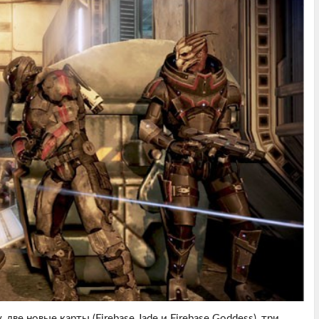
две новые карты (Firebase Jade и Firebase Goddess), три