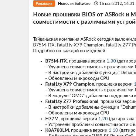
Новости Software
16 мая 2012, 16:31
Редакция
Новые прошивки BIOS от ASRock и M
совместимости с различными устрой
Тайваньская компания ASRock сегодня выложил
B75M-ITX, Fatal1ty X79 Champion, Fatal1ty Z77 
Подробно по каждой из моделей:
B75M-ITX
, прошивка версии
1.30
(датиров
- Улучшена совместимость с различными
- В настройки добавлена функция "Dehumid
- Обновлены микрокоды CPU
Fatal1ty X79 Champion
, прошивка версии
- Улучшена совместимость с различными
- В модуле "OMG" добавлена поддержка 
Fatal1ty Z77 Professional
, прошивка верси
- В настройки добавлены функции "Dehumidif
- Обновлены микрокоды CPU
H77M
, прошивка версии
1.20
(датирована 
- Устранены проблемы совместимости с к
K8A780LM
, прошивка версии
1.10
(датиро