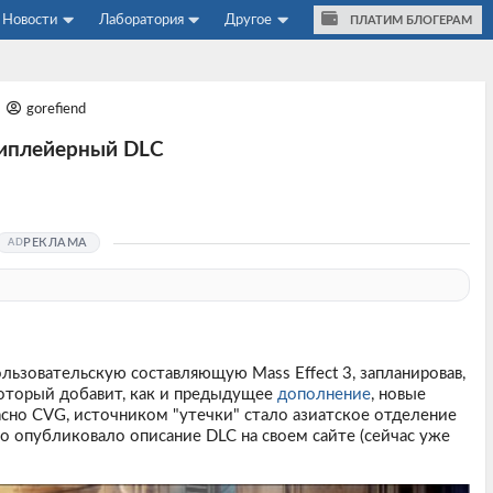
Новости
Лаборатория
Другое
ПЛАТИМ БЛОГЕРАМ
gorefiend
ьтиплейерный DLC
РЕКЛАМА
льзовательскую составляющую Mass Effect 3, запланировав,
который добавит, как и предыдущее
дополнение
, новые
ласно CVG, источником "утечки" стало азиатское отделение
 опубликовало описание DLC на своем сайте (сейчас уже