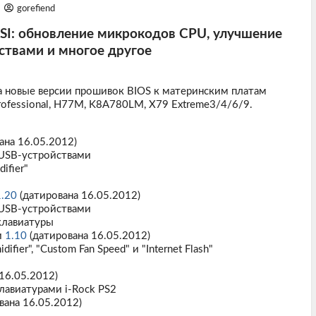
gorefiend
SI: обновление микрокодов CPU, улучшение
ствами и многое другое
а новые версии прошивок BIOS к материнским платам
Professional, H77M, K8A780LM, X79 Extreme3/4/6/9.
ана 16.05.2012)
 USB-устройствами
ifier"
1.20
(датирована 16.05.2012)
 USB-устройствами
клавиатуры
и
1.10
(датирована 16.05.2012)
ier", "Custom Fan Speed" и "Internet Flash"
16.05.2012)
лавиатурами i-Rock PS2
вана 16.05.2012)