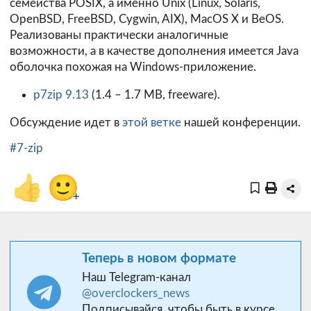
семейства POSIX, а именно Unix (Linux, Solaris,
OpenBSD, FreeBSD, Cygwin, AIX), MacOS X и BeOS.
Реализованы практически аналогичные
возможности, а в качестве дополнения имеется Java
оболочка похожая на Windows-приложение.
p7zip 9.13
(1.4 – 1.7 MB, freeware).
Обсуждение идет в
этой ветке
нашей конференции.
#7-zip
👍
🙂
+
Теперь в новом формате
Наш Telegram-канал
@overclockers_news
Подписывайся, чтобы быть в курсе