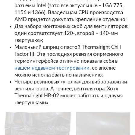
разъемы Intel (зато все актуальные – LGA 775,
1156 и 1366). Владельцам CPU производства
AMD придется докупать крепление отдельно;
Два набора монтажных скоб для вентиляторов:
один соответствует 120-, второй – 140-мм
«вертушке»;
Маленький шприц с пастой Thermalright Chill
Factor III. Эта последняя ревизия фирменного
термоинтерфейса отлично показала себя в
нашем недавнем тестировании
, ее вполне
можно использовать по назначению;
Четыре резиновых «уголка» для виброразвязки
вентиляторов. А точнее, вентилятор
а
. Хотя
Thermalright HR-02 может работать и с двумя
«вертушками».