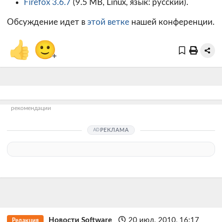
Firefox 3.6.7
(9.5 MB, Linux, язык: русский).
Обсуждение идет в
этой ветке
нашей конференции.
👍
🙂
+
рекомендации
РЕКЛАМА
Новости Software
20 июл. 2010, 16:17
Редакция