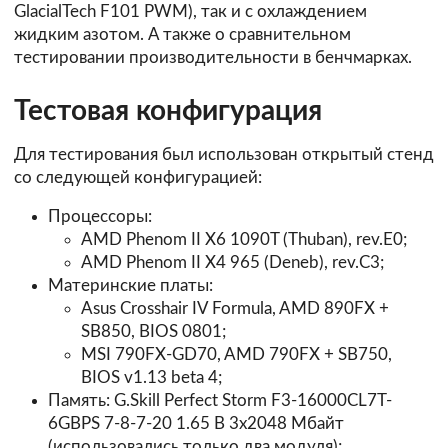
GlacialTech F101 PWM), так и с охлаждением
жидким азотом. А также о сравнительном
тестировании производительности в бенчмарках.
Тестовая конфигурация
Для тестирования был использован открытый стенд
со следующей конфигурацией:
Процессоры:
AMD Phenom II X6 1090T (Thuban), rev.E0;
AMD Phenom II X4 965 (Deneb), rev.С3;
Материнские платы:
Asus Crosshair IV Formula, AMD 890FX +
SB850, BIOS 0801;
MSI 790FX-GD70, AMD 790FX + SB750,
BIOS v1.13 beta 4;
Память: G.Skill Perfect Storm F3-16000CL7T-
6GBPS 7-8-7-20 1.65 В 3x2048 Мбайт
(использовались только два модуля);