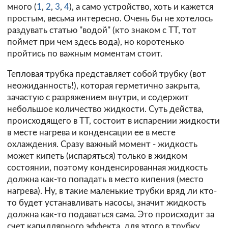
много (
1
,
2
,
3
,
4
), а само устройство, хоть и кажется
простым, весьма интересно. Очень бы не хотелось
раздувать статью "водой" (кто знаком с ТТ, тот
поймет при чем здесь вода), но коротенько
пройтись по важным моментам стоит.
Тепловая трубка представляет собой трубку (вот
неожиданность!), которая герметично закрыта,
зачастую с разряжением внутри, и содержит
небольшое количество жидкости. Суть действа,
происходящего в ТТ, состоит в испарении жидкости
в месте нагрева и конденсации ее в месте
охлаждения. Сразу важный момент - жидкость
может кипеть (испаряться) только в жидком
состоянии, поэтому конденсированная жидкость
должна как-то попадать в место кипения (место
нагрева). Ну, в такие маленькие трубки вряд ли кто-
то будет устанавливать насосы, значит жидкость
должна как-то подаваться сама. Это происходит за
счет капиллярного эффекта, для этого в трубку