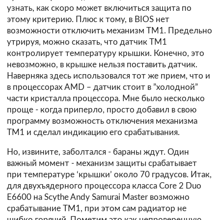
узнать, как скоро может включиться защита по
этому критерию. Плюс к тому, в BIOS нет
возможности отключить механизм TM1. Предельно
утрируя, можно сказать, что датчик TM1
контролирует температуру крышки. Конечно, это
невозможно, в крышке нельзя поставить датчик.
Наверняка здесь использовался тот же прием, что и
в процессорах AMD – датчик стоит в ”холодной”
части кристалла процессора. Мне было несколько
проще - когда приперло, просто добавил в свою
программу возможность отключения механизма
TM1 и сделал индикацию его срабатывания.
Но, извините, заболтался - бараны ждут. Один
важный момент - механизм защиты срабатывает
при температуре ‘крышки’ около 70 градусов. Итак,
для двухъядерного процессора класса Core 2 Duo
E6600 на Scythe Andy Samurai Master возможно
срабатывание TM1, при этом сам радиатор не
шибко горячий. Пометим это как непроверенную