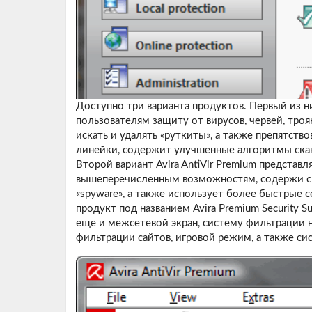
Доступно три варианта продуктов. Первый из них
пользователям защиту от вирусов, червей, троя
искать и удалять «руткиты», а также препятств
линейки, содержит улучшенные алгоритмы скан
Второй вариант Avira AntiVir Premium представ
вышеперечисленным возможностям, содержи ср
«spyware», а также использует более быстрые с
продукт под названием Avira Premium Security S
еще и межсетевой экран, систему фильтрации
фильтрации сайтов, игровой режим, а также си