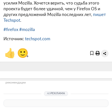
усилия Mozilla. Хочется верить, что судьба этого
проекта будет более удачной, чем у Firefox OS и
других предложений Mozilla последних лет,
пишет
Techspot
.
#firefox
#mozilla
Источник:
techspot.com
👍
🙂
+
рекомендации
РЕКЛАМА