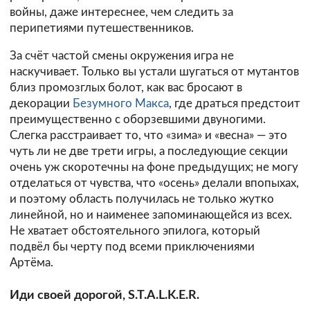
войны, даже интереснее, чем следить за
перипетиями путешественников.
За счёт частой смены окружения игра не
наскучивает. Только вы устали шугаться от мутантов
близ промозглых болот, как вас бросают в
декорации
Безумного Макса
, где драться предстоит
преимущественно с оборзевшими двуногими.
Слегка расстраивает то, что «зима» и «весна» — это
чуть ли не две трети игры, а последующие секции
очень уж скоротечны на фоне предыдущих; не могу
отделаться от чувства, что «осень» делали впопыхах,
и поэтому область получилась не только жутко
линейной, но и наименее запоминающейся из всех.
Не хватает обстоятельного эпилога, который
подвёл бы черту под всеми приключениями
Артёма.
Иди своей дорогой, S.T.A.L.K.E.R.