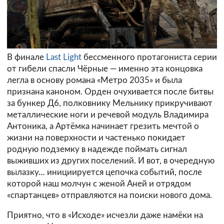
В финале
Last Light
бессменного протагониста серии
от гибели спасли Чёрные — именно эта концовка
легла в основу романа «Метро 2035» и была
признана каноном. Орден очухивается после битвы
за бункер Д6, полковнику Мельнику прикручивают
металлические ноги и речевой модуль Владимира
Антоника, а Артёмка начинает грезить мечтой о
жизни на поверхности и частенько покидает
родную подземку в надежде поймать сигнал
выживших из других поселений. И вот, в очередную
вылазку… инициируется цепочка событий, после
которой наш молчун с женой Аней и отрядом
«спартанцев» отправляются на поиски нового дома.
Приятно, что в «Исходе» исчезли даже намёки на