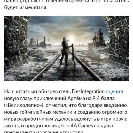
баллов, однако с течением времени этот показатель
будет изменяться.
Наш штатный обозреватель Dezintegration
оценил
новую главу приключений Артёма на 9,4 балла
(«Великолепно»), отметил, что благодаря введению
новых геймплейных механик и созданию огромного
мира разработчикам удалось вдохнуть в игру новую
жизнь, и предположил, что 4A Games создала
претендента на звание игры года.