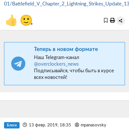
01/Battlefield_V_Chapter_2_Lightning_Strikes_Update
👍
🙂
+
Теперь в новом формате
Наш Telegram-канал
@overclockers_news
Подписывайся, чтобы быть в курсе
всех новостей!
13 февр. 2019, 18:35
mpanasovsky
Блоги