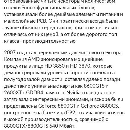
отбракованные чипы с некоторым количеством
отключённых функциональных блоков,
устанавливали более дешёвые элементы питания и
малослойные PCB. Они практически всегда были
лучше обычных середнячков, при этом не сильно
отличаясь от них ценой, а от более дорогого топ
класса - производительностью.
2007 год стал переломным для массового сектора.
Компания AMD анонсировала мощнейшие
продукты в лице HD 3850 и HD 3870, которые
демонстрировали уровень скорости топ-класса
полугодовалой давности, оставляя далеко позади
даже такие уникальные карты как 8600GTS и
2600XT с GDDR4 памятью. Nvidia тоже долго не
затягивала с интересными анонсами, и вскоре были
представлены GeForce 8800GT и GeForce 8800GS,
построенные на базе чипа G92, отличавшиеся очень
высокой производительностью, сравнимой с
8800GTX/8800GTS 640 Мбайт.