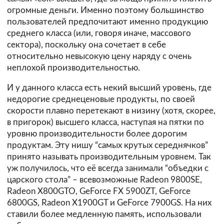
огромные деньги. Именно поэтому большинство
пользователей предпочитают именно продукцию
среднего класса (или, говоря иначе, массового
сектора), поскольку она сочетает в себе
относительно невысокую цену наряду с очень
неплохой производительностью.
И у данного класса есть некий высший уровень, где
недорогие среднеценовые продукты, по своей
скорости плавно перетекают в низину (хотя, скорее,
в пригорок) высшего класса, наступая на пятки по
уровню производительности более дорогим
продуктам. Эту нишу “самых крутых середнячков”
принято называть производительным уровнем. Так
уж получилось, что её всегда занимали “объедки с
царского стола” – всевозможные Radeon 9800SE,
Radeon X800GTO, GeForce FX 5900ZT, GeForce
6800GS, Radeon X1900GT и GeForce 7900GS. На них
ставили более медленную память, использовали