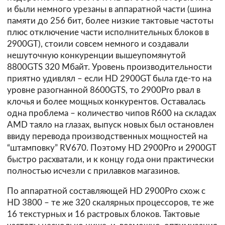
и были немного урезаны в аппаратной части (шина
памяти до 256 бит, более низкие тактовые частоты
плюс отключение части исполнительных блоков в
2900GT), стоили совсем немного и создавали
нешуточную конкуренции вышеупомянутой
8800GTS 320 Мбайт. Уровень производительности
приятно удивлял – если HD 2900GT была где-то на
уровне разогнанной 8600GTS, то 2900Pro рвал в
клочья и более мощных конкурентов. Оставалась
одна проблема – количество чипов R600 на складах
AMD таяло на глазах, выпуск новых был остановлен
ввиду перевода производственных мощностей на
“штамповку” RV670. Поэтому HD 2900Pro и 2900GT
быстро расхватали, и к концу года они практически
полностью исчезли с прилавков магазинов.
По аппаратной составляющей HD 2900Pro схож с
HD 3800 – те же 320 скалярных процессоров, те же
16 текстурных и 16 растровых блоков. Тактовые