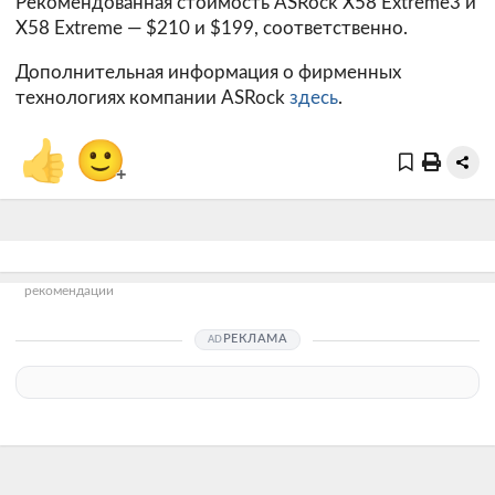
Рекомендованная стоимость ASRock X58 Extreme3 и
X58 Extreme — $210 и $199, соответственно.
Дополнительная информация о фирменных
технологиях компании ASRock
здесь
.
👍
🙂
+
рекомендации
РЕКЛАМА