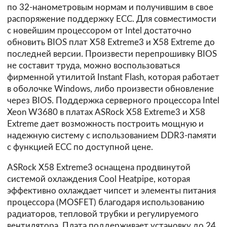
по 32-нанометровым нормам и получившим в свое
распоряжение поддержку ECC. Для совместимости
с новейшим процессором от Intel достаточно
обновить BIOS плат X58 Extreme3 и X58 Extreme до
последней версии. Произвести перепрошивку BIOS
не составит труда, можно воспользоваться
фирменной утилитой Instant Flash, которая работает
в оболочке Windows, либо произвести обновление
через BIOS. Поддержка серверного процессора Intel
Xeon W3680 в платах ASRock X58 Extreme3 и X58
Extreme дает возможность построить мощную и
надежную систему с использованием DDR3-памяти
с функцией ECC по доступной цене.
ASRock X58 Extreme3 оснащена продвинутой
системой охлаждения Cool Heatpipe, которая
эффективно охлаждает чипсет и элементы питания
процессора (MOSFET) благодаря использованию
радиаторов, тепловой трубки и регулируемого
вентилятора. Плата поддерживает установку до 24