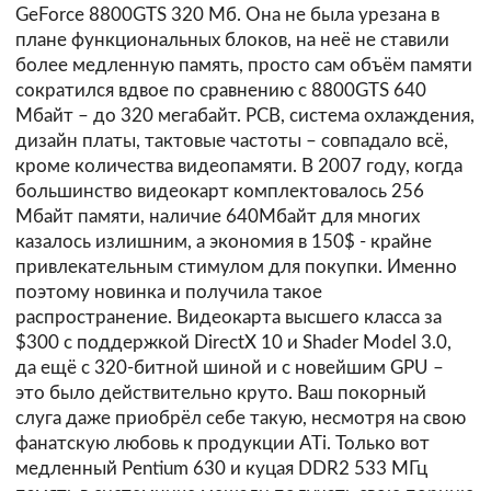
GeForce 8800GTS 320 Мб. Она не была урезана в
плане функциональных блоков, на неё не ставили
более медленную память, просто сам объём памяти
сократился вдвое по сравнению с 8800GTS 640
Мбайт – до 320 мегабайт. PCB, система охлаждения,
дизайн платы, тактовые частоты – совпадало всё,
кроме количества видеопамяти. В 2007 году, когда
большинство видеокарт комплектовалось 256
Мбайт памяти, наличие 640Мбайт для многих
казалось излишним, а экономия в 150$ - крайне
привлекательным стимулом для покупки. Именно
поэтому новинка и получила такое
распространение. Видеокарта высшего класса за
$300 с поддержкой DirectX 10 и Shader Model 3.0,
да ещё с 320-битной шиной и с новейшим GPU –
это было действительно круто. Ваш покорный
слуга даже приобрёл себе такую, несмотря на свою
фанатскую любовь к продукции ATi. Только вот
медленный Pentium 630 и куцая DDR2 533 МГц