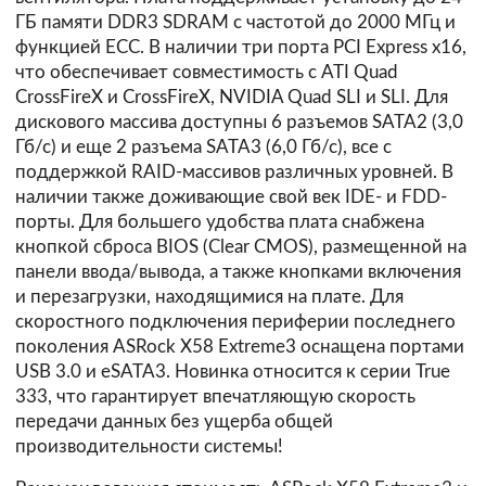
ГБ памяти DDR3 SDRAM с частотой до 2000 МГц и
функцией ECC. В наличии три порта PCI Express x16,
что обеспечивает совместимость с ATI Quad
CrossFireX и CrossFireX, NVIDIA Quad SLI и SLI. Для
дискового массива доступны 6 разъемов SATA2 (3,0
Гб/с) и еще 2 разъема SATA3 (6,0 Гб/с), все с
поддержкой RAID-массивов различных уровней. В
наличии также доживающие свой век IDE- и FDD-
порты. Для большего удобства плата снабжена
кнопкой сброса BIOS (Clear CMOS), размещенной на
панели ввода/вывода, а также кнопками включения
и перезагрузки, находящимися на плате. Для
скоростного подключения периферии последнего
поколения ASRock X58 Extreme3 оснащена портами
USB 3.0 и eSATA3. Новинка относится к серии True
333, что гарантирует впечатляющую скорость
передачи данных без ущерба общей
производительности системы!