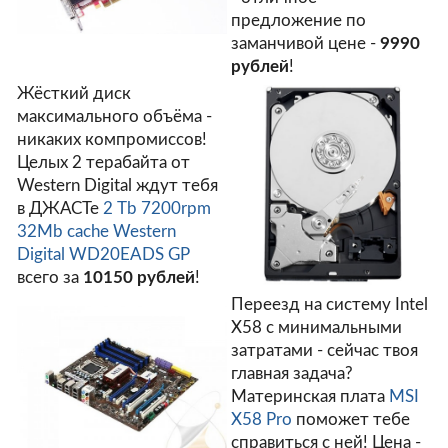
предложение по
заманчивой цене -
9990
рублей
!
Жёсткий диск
максимального объёма -
никаких компромиссов!
Целых 2 терабайта от
Western Digital ждут тебя
в ДЖАСТе
2 Tb 7200rpm
32Mb cache Western
Digital WD20EADS GP
всего за
10150 рублей
!
Переезд на систему Intel
X58 с минимальными
затратами - сейчас твоя
главная задача?
Материнская плата
MSI
X58 Pro
поможет тебе
справиться с ней! Цена -