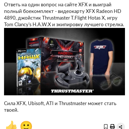
Ответь на один вопрос
на сайте XFX
и выиграй
полный боекомплект - видеокарту XFX Radeon HD
4890, джойстик Thrustmaster T.Flight Hotas X, игру
Tom Clancy's H.A.W.X и экипировку лучшего стрелка.
Сила XFX, Ubisoft, ATI и Thrustmaster может стать
твоей.
👍
🙂