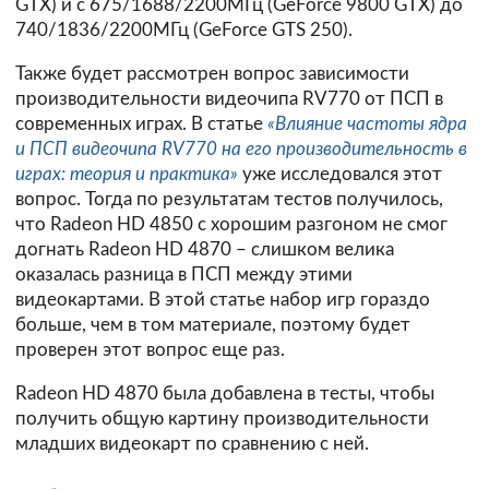
GTX) и с 675/1688/2200МГц (GeForce 9800 GTX) до
740/1836/2200МГц (GeForce GTS 250).
Также будет рассмотрен вопрос зависимости
производительности видеочипа RV770 от ПСП в
современных играх. В статье
«Влияние частоты ядра
и ПСП видеочипа RV770 на его производительность в
играх: теория и практика»
уже исследовался этот
вопрос. Тогда по результатам тестов получилось,
что Radeon HD 4850 с хорошим разгоном не смог
догнать Radeon HD 4870 – слишком велика
оказалась разница в ПСП между этими
видеокартами. В этой статье набор игр гораздо
больше, чем в том материале, поэтому будет
проверен этот вопрос еще раз.
Radeon HD 4870 была добавлена в тесты, чтобы
получить общую картину производительности
младших видеокарт по сравнению с ней.