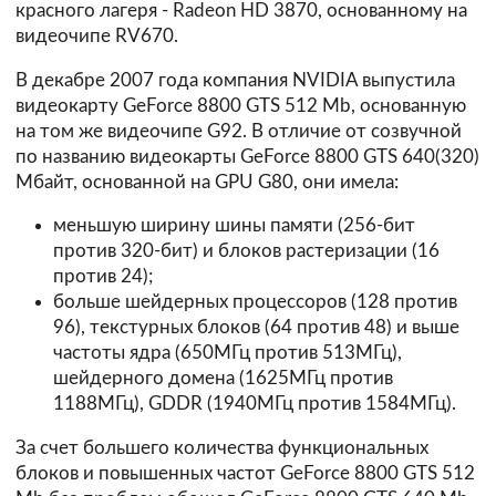
красного лагеря - Radeon HD 3870, основанному на
видеочипе RV670.
В декабре 2007 года компания NVIDIA выпустила
видеокарту GeForce 8800 GTS 512 Mb, основанную
на том же видеочипе G92. В отличие от созвучной
по названию видеокарты GeForce 8800 GTS 640(320)
Mбайт, основанной на GPU G80, они имела:
меньшую ширину шины памяти (256-бит
против 320-бит) и блоков растеризации (16
против 24);
больше шейдерных процессоров (128 против
96), текстурных блоков (64 против 48) и выше
частоты ядра (650МГц против 513МГц),
шейдерного домена (1625МГц против
1188МГц), GDDR (1940МГц против 1584МГц).
За счет большего количества функциональных
блоков и повышенных частот GeForce 8800 GTS 512