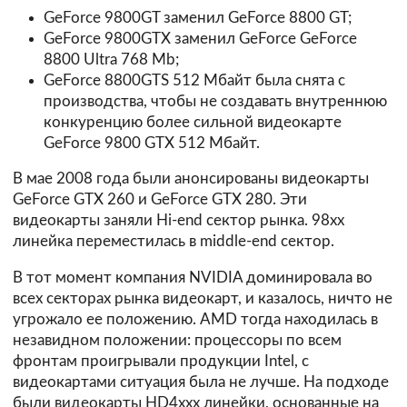
GeForce 9800GT заменил GeForce 8800 GT;
GeForce 9800GTX заменил GeForce GeForce
8800 Ultra 768 Mb;
GeForce 8800GTS 512 Mбайт была снята с
производства, чтобы не создавать внутреннюю
конкуренцию более сильной видеокарте
GeForce 9800 GTX 512 Mбайт.
В мае 2008 года были анонсированы видеокарты
GeForce GTX 260 и GeForce GTX 280. Эти
видеокарты заняли Hi-end сектор рынка. 98xx
линейка переместилась в middle-end сектор.
В тот момент компания NVIDIA доминировала во
всех секторах рынка видеокарт, и казалось, ничто не
угрожало ее положению. AMD тогда находилась в
незавидном положении: процессоры по всем
фронтам проигрывали продукции Intel, с
видеокартами ситуация была не лучше. На подходе
были видеокарты HD4ххх линейки, основанные на