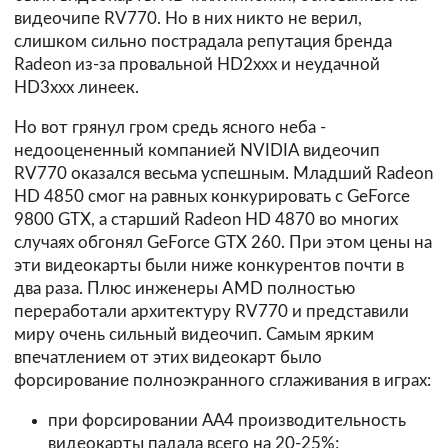
видеочипе RV770. Но в них никто не верил,
слишком сильно пострадала репутация бренда
Radeon из-за провальной HD2xxx и неудачной
HD3xxx линеек.
Но вот грянул гром средь ясного неба -
недооцененный компанией NVIDIA видеочип
RV770 оказался весьма успешным. Младший Radeon
HD 4850 смог на равных конкурировать с GeForce
9800 GTX, а старший Radeon HD 4870 во многих
случаях обгонял GeForce GTX 260. При этом цены на
эти видеокарты были ниже конкурентов почти в
два раза. Плюс инженеры AMD полностью
переработали архитектуру RV770 и представили
миру очень сильный видеочип. Самым ярким
впечатлением от этих видеокарт было
форсирование полноэкранного сглаживания в играх:
при форсировании АА4 производительность
видеокарты падала всего на 20-25%;