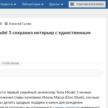
Новости
Лаборатория
Другое
ПЛАТИМ БЛОГЕРАМ
48
Алексей Сычёв
del 3 сохранил интерьер с единственным
РЕКЛАМА
сти первый серийный экземпляр Tesla Model 3 можно
ожения главы компании Илона Маска (Elon Musk), сколько
ы делать щедрые подарки в канун дня рождения
ливый владелец не ограничился
одним снимком
новенького