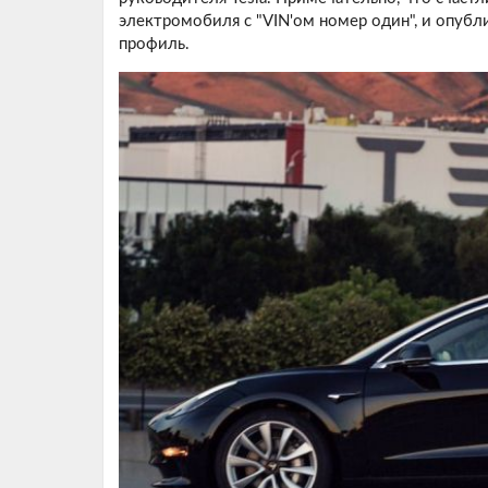
электромобиля с "VIN'ом номер один", и опубл
профиль.