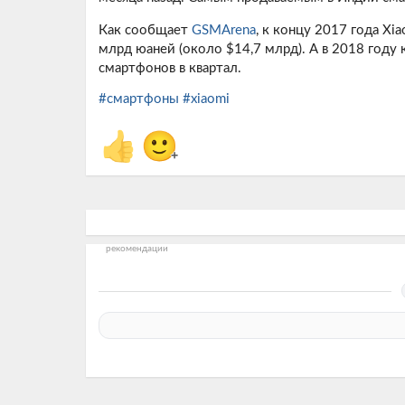
Как сообщает
GSMArena
, к концу 2017 года Xi
млрд юаней (около $14,7 млрд). А в 2018 году
смартфонов в квартал.
#смартфоны
#xiaomi
👍
🙂
+
рекомендации