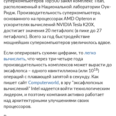
суперкомпьютеров Top500 занял комплекс Titan,
расположенный в Национальной лаборатории Оук-
Ридж. Производительность суперкомпьютера,
основанного на процессорах AMD Opteron и
ускорителях вычислений NVIDIA Tesla K20X,
достигает значения 20 петафлопс (в пике до 27
петафлопс). Всего за год быстродействие
мощнейших суперкомпьютеров увеличилось вдвое.
Если оперировать сухими цифрами, то
легко
вычислить
, что через три-четыре года
производительность комплексов может вырасти до
18
эксафлопса – одного квинтиллиона (или 10
)
операций с плавающей запятой в секунду. Как
пишет сайт
Computerworld
, в эру "эксафлопсных
вычислений" Intel надеется войти технологическим
лидером, и поэтому компания активно работает
над архитектурными улучшениями своих
процессоров.