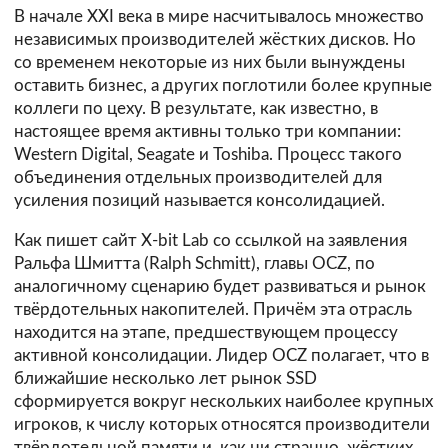
В начале XXI века в мире насчитывалось множество
независимых производителей жёстких дисков. Но
со временем некоторые из них были вынуждены
оставить бизнес, а других поглотили более крупные
коллеги по цеху. В результате, как известно, в
настоящее время активны только три компании:
Western Digital, Seagate и Toshiba. Процесс такого
объединения отдельных производителей для
усиления позиций называется консолидацией.
Как
пишет
сайт X-bit Lab со ссылкой на заявления
Ральфа Шмитта (Ralph Schmitt), главы OCZ, по
аналогичному сценарию будет развиваться и рынок
твёрдотельных накопителей. Причём эта отрасль
находится на этапе, предшествующем процессу
активной консолидации. Лидер OCZ полагает, что в
ближайшие несколько лет рынок SSD
сформируется вокруг нескольких наиболее крупных
игроков, к числу которых относятся производители
твёрдотельной памяти и, как ни странно, жёстких