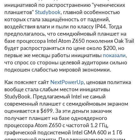
инициативой по распространению "ученических
планшетов"
Studybook
, главной особенностью
которых стала защищённость от падений,
воздействия влаги и пыли по классу IP44. Тогда
предполагалось, что семидюймовый планшет на
базе процессора Intel Atom Z650 поколения Oak Trail
будет распространяться по цене около $200, но
первые же месяцы работы инициативы
показали
,
что спрос со стороны целевой аудитории сильно
подкошен слабостью мировой экономики.
Как поясняет сайт
NextPowerUp
, ценовая политика
вообще стала слабым местом инициативы
StudyBook. Предлагаемый Intel не самый
современный планшет с семидюймовым экраном
оценивается в $699. За эти деньги заказчик
получает планшет на базе одноядерного
процессора Atom Z650 с частотой 1.2 ГГц,
графической подсистемой Intel GMA 600 и 1 Гб
оперативной памяти. Поддерживаемое экраном