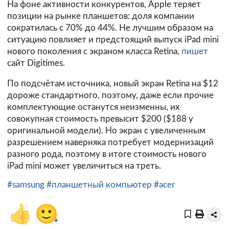
На фоне активности конкурентов, Apple теряет
позиции на рынке планшетов: доля компании
сократилась с 70% до 44%. Не лучшим образом на
ситуацию повлияет и предстоящий выпуск iPad mini
нового поколения с экраном класса Retina,
пишет
сайт Digitimes.
По подсчётам источника, новый экран Retina на $12
дороже стандартного, поэтому, даже если прочие
комплектующие останутся неизменны, их
совокупная стоимость превысит $200 ($188 у
оригинальной модели). Но экран с увеличенным
разрешением наверняка потребует модернизаций
разного рода, поэтому в итоге стоимость нового
iPad mini может увеличиться на треть.
#samsung
#планшетный компьютер
#acer
👍
🙂
+