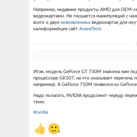
Например, недавние продукты AMD для OEM-с
видеокартами. Не гнушается манипуляций с наз
всего о двух
новоявленных
видеокартах для ноу
калифорнийцев сайт
AnandTech
.
Итак, модель GeForce GT 730M знакома нам по
процессоре GK107, на что указывает перечень п
например). А GeForce 710M появился из GeForc
Надо полагать, NVIDIA продолжит череду пере
теме.
#nvidia
👍
🙂
+