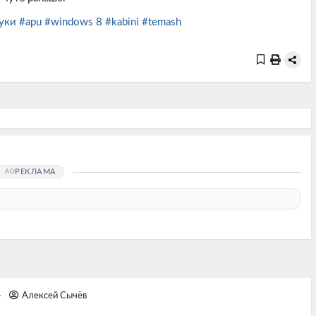
уки
#apu
#windows 8
#kabini
#temash
РЕКЛАМА
4
Алексей Сычёв