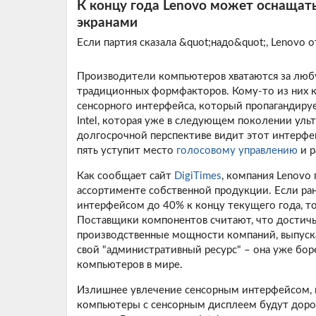
К концу года Lenovo может оснащат
экранами
Если партия сказала &quot;надо&quot;, Lenovo о
Производители компьютеров хватаются за лю
традиционных формфакторов. Кому-то из них к
сенсорного интерфейса, который пропагандируе
Intel, которая уже в следующем поколении уль
долгосрочной перспективе видит этот интерф
пять уступит место
голосовому управлению
и р
Как сообщает сайт
DigiTimes
, компания Lenovo
ассортименте собственной продукции. Если ра
интерфейсом до 40% к концу текущего года, то
Поставщики компонентов считают, что достич
производственные мощности компаний, выпуска
свой "административный ресурс" – она уже бор
компьютеров в мире.
Излишнее увлечение сенсорным интерфейсом, п
компьютеры с сенсорным дисплеем будут доро