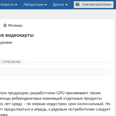
Новости
Лаборатория
Другое
ПЛАТИМ БЛОГЕРАМ
2
Mindango
ые видеокарты
уровня.
РЕКЛАМА
алую продукцию, разработчики GPU присваивают своим
омощи ребрендинговых махинаций отдельные продукты
о лет кряду – по меркам индустрии, срок колоссальный. Но
ут продолжаться и впредь, а рядовым потребителям следует
ынка.