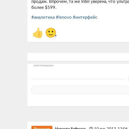
продаж. Впрочем, та же Intel уверена, что ульт
более $599.
#аналитика
#lenovo
#интерфейс
👍
🙂
+
рекомендации