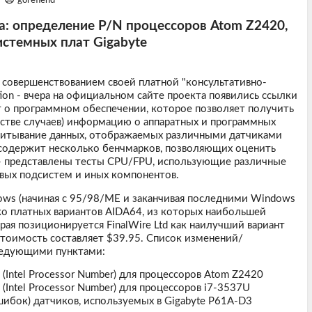
gorefiend
ta: определение P/N процессоров Atom Z2420,
истемных плат Gigabyte
д совершенствованием своей платной "консультативно-
ion - вчера на официальном сайте проекта появились ссылки
т о программном обеспечении, которое позволяет получить
стве случаев) информацию о аппаратных и программных
считывание данных, отображаемых различными датчиками
 содержит несколько бенчмарков, позволяющих оценить
 - представлены тесты CPU/FPU, использующие различные
вых подсистем и иных компонентов.
s (начиная с 95/98/ME и заканчивая последними Windows
ко платных вариантов AIDA64, из которых наибольшей
орая позиционируется FinalWire Ltd как наилучший вариант
стоимость составляет $39.95. Список изменений/
следующими пунктами:
(Intel Processor Number) для процессоров Atom Z2420
Intel Processor Number) для процессоров i7-3537U
шибок) датчиков, используемых в Gigabyte P61A-D3