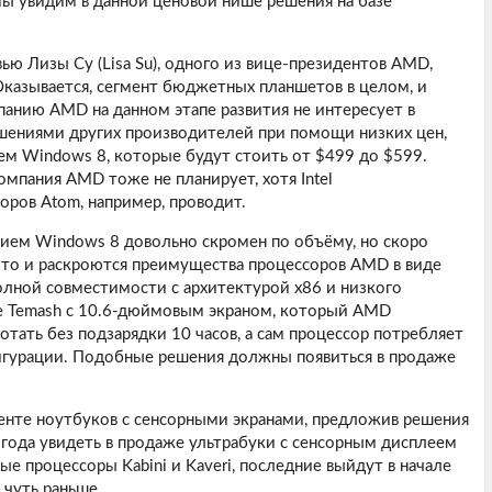
мы увидим в данной ценовой нише решения на базе
ью Лизы Су (Lisa Su), одного из вице-президентов AMD,
Оказывается, сегмент бюджетных планшетов в целом, и
панию AMD на данном этапе развития не интересует в
ешениями других производителей при помощи низких цен,
ем Windows 8, которые будут стоить от $499 до $599.
омпания AMD тоже не планирует, хотя Intel
ров Atom, например, проводит.
нием Windows 8 довольно скромен по объёму, но скоро
-то и раскроются преимущества процессоров AMD в виде
лной совместимости с архитектурой x86 и низкого
зе Temash с 10.6-дюймовым экраном, который AMD
тать без подзарядки 10 часов, а сам процессор потребляет
игурации. Подобные решения должны появиться в продаже
менте ноутбуков с сенсорными экранами, предложив решения
у года увидеть в продаже ультрабуки с сенсорным дисплеем
е процессоры Kabini и Kaveri, последние выйдут в начале
 чуть раньше.