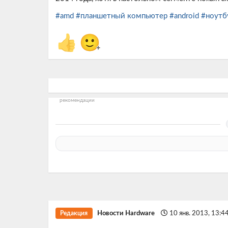
#amd
#планшетный компьютер
#android
#ноутб
👍
🙂
+
рекомендации
Новости Hardware
10 янв. 2013, 13:4
Редакция