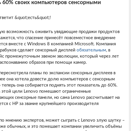
ь 60% своих компьютеров сенсорными
тветит &quot;есть&quot;!
бую возможность оживить увядающие продажи продуктов
ажется, что спасение принесёт повсеместное внедрение
тся вместе с Windows 8 компанией Microsoft. Компания
трабуков сделает сенсорный дисплей
обязательным
, в
ейс промежуточным звеном эволюции, который через лет
аспознаванию образов при помощи камер.
 пересмотрела планы по экспансии сенсорных дисплеев в
нее она хотела довести долю компьютеров с сенсорным
 теперь она собирается поднять этот показатель до 60%.
ь этой цели Lenovo помешают ограниченные
ющих сенсорные панели, но сама Lenovo рассчитывает на
ется с HP за звание крупнейшего производителя
о мнению экспертов, может сыграть с Lenovo злую шутку –
же обычных, и это помешает компании увеличить объёмы