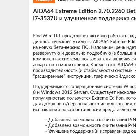
Новости Software
10 янв. 2013, 13:06
Редакция
AIDA64 Extreme Edition 2.70.2260 Be
i7-3537U и улучшенная поддержка с
FinalWire Ltd. продолжает активно работать на
диагностической" утилиты AIDA64 Extreme Edit
на новую бета-версию ПО. Напомним, речь иде
развернутую и довольно подробную (в большин
компонентах системы пользователя, включая 
аппаратного мониторинга. Кроме того, AIDA64
производительность (и стабильность) системы
"расширенные" инструкции, графической/диско
Поддерживаются операционные системы Window
8 и Windows 2012 Server). Существует несколь
популярностью пользуется Extreme Edition, кот
для домашнего/персонального использования, 
исправлений новой бета-версии представлен 
- Добавлена возможность считывания P/N 
- Добавлена возможность считывания P/N (
- Улучшена поддержка (и исправлен ряд о