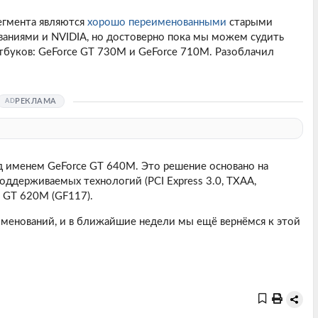
егмента являются
хорошо переименованными
старыми
ваниями и NVIDIA, но достоверно пока мы можем судить
тбуков: GeForce GT 730M и GeForce 710M. Разоблачил
РЕКЛАМА
д именем GeForce GT 640M. Это решение основано на
оддерживаемых технологий (PCI Express 3.0, TXAA,
e GT 620M (GF117).
именований, и в ближайшие недели мы ещё вернёмся к этой