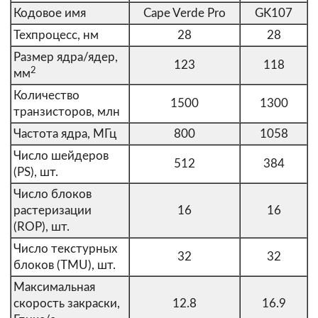
Кодовое имя
Cape Verde Pro
GK107
Техпроцесс, нм
28
28
Размер ядра/ядер,
123
118
2
мм
Количество
1500
1300
транзисторов, млн
Частота ядра, МГц
800
1058
Число шейдеров
512
384
(PS), шт.
Число блоков
растеризации
16
16
(ROP), шт.
Число текстурных
32
32
блоков (TMU), шт.
Максимальная
скорость закраски,
12.8
16.9