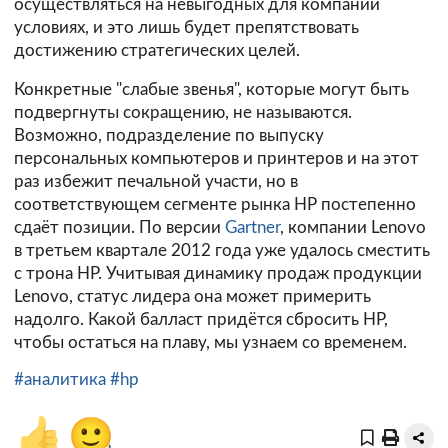
осуществляться на невыгодных для компании
условиях, и это лишь будет препятствовать
достижению стратегических целей.
Конкретные "слабые звенья", которые могут быть
подвергнуты сокращению, не называются.
Возможно, подразделение по выпуску
персональных компьютеров и принтеров и на этот
раз избежит печальной участи, но в
соответствующем сегменте рынка HP постепенно
сдаёт позиции. По версии
Gartner
, компании Lenovo
в третьем квартале 2012 года уже удалось сместить
с трона HP. Учитывая динамику продаж продукции
Lenovo, статус лидера она может примерить
надолго. Какой балласт придётся сбросить HP,
чтобы остаться на плаву, мы узнаем со временем.
#аналитика
#hp
👍
🙂