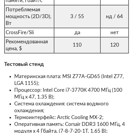
памяти, Гбайт/с
Потребляемая
мощность (2D/3D),
3 / 55
нд / 64
Вт
CrossFire/Sli
да
нет
Рекомендованная
110
120
цена, $
Тестовый стенд
Материнская плата: MSI Z77A-GD65 (Intel Z77,
LGA 1155);
Процессор: Intel Core i7-3770К 4700 МГц (100
МГц х 47, 1.35 В);
Система охлаждения: система водяного
охлаждения;
Термоинтерфейс: Arctic Cooling МХ-2;
Оперативная память: Corsair DDR3 1600 МГц, 4
модуля x 4 Гбайта, (7-8-7-20-1T, 1.65 В);