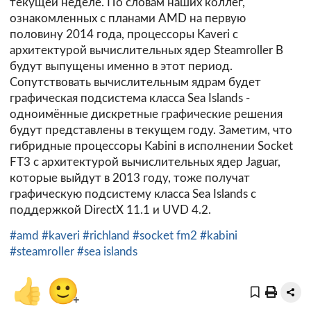
текущей неделе. По словам наших коллег,
ознакомленных с планами AMD на первую
половину 2014 года, процессоры Kaveri с
архитектурой вычислительных ядер Steamroller B
будут выпущены именно в этот период.
Сопутствовать вычислительным ядрам будет
графическая подсистема класса Sea Islands -
одноимённые дискретные графические решения
будут представлены в текущем году. Заметим, что
гибридные процессоры Kabini в исполнении Socket
FT3 с архитектурой вычислительных ядер Jaguar,
которые выйдут в 2013 году, тоже получат
графическую подсистему класса Sea Islands с
поддержкой DirectX 11.1 и UVD 4.2.
#amd
#kaveri
#richland
#socket fm2
#kabini
#steamroller
#sea islands
👍
🙂
+