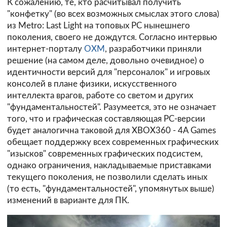
К сожалению, те, кто расчитывал получить
"конфетку" (во всех возможных смыслах этого слова)
из Metro: Last Light на топовых PC нынешнего
поколения, своего не дождутся. Согласно интервью
интернет-порталу
OXM
, разработчики приняли
решение (на самом деле, довольно очевидное) о
идентичности версий для "персоналок" и игровых
консолей в плане физики, искусственного
интеллекта врагов, работе со светом и других
"фундаментальностей". Разумеется, это не означает
того, что и графическая составляющая PC-версии
будет аналогична таковой для XBOX360 - 4A Games
обещает поддержку всех современных графических
"изысков" современных графических подсистем,
однако ограничения, накладываемые приставками
текущего поколения, не позволили сделать иных
(то есть, "фундаментальностей", упомянутых выше)
изменений в варианте для ПК.