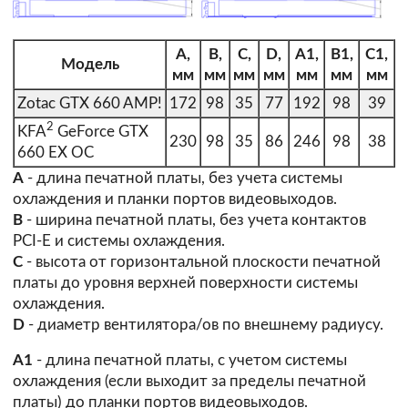
A,
B,
C,
D,
A1,
B1,
C1,
Модель
мм
мм
мм
мм
мм
мм
мм
Zotac GTX 660 AMP!
172
98
35
77
192
98
39
2
KFA
GeForce GTX
230
98
35
86
246
98
38
660 EX OC
А
- длина печатной платы, без учета системы
охлаждения и планки портов видеовыходов.
В
- ширина печатной платы, без учета контактов
PCI-E и системы охлаждения.
С
- высота от горизонтальной плоскости печатной
платы до уровня верхней поверхности системы
охлаждения.
D
- диаметр вентилятора/ов по внешнему радиусу.
А1
- длина печатной платы, с учетом системы
охлаждения (если выходит за пределы печатной
платы) до планки портов видеовыходов.