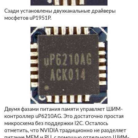
Сзади установлены двухканальные драйверы
мосфетов uP1951P.
Двумя фазами питания памяти управляет ШИМ-
контроллер uP6210AG. Это достаточно простая
микросхема без поддержки I2C. Осталось
отметить, что NVIDIA традиционно не разделяет
питание MEM и PLL с помощью отдельного ШИМ-