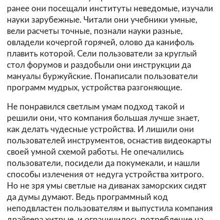
ранее они посещали институты неведомые, изучали
науки зарубежные. Читали они учебники умные,
вели расчеты точные, познали науки разные,
овладели кочергой горячей, олово да канифоль
плавить которой. Сели пользователи за круглый
стол форумов и раздобыли они инструкции да
мануалы буржуйские. Понаписали пользователи
программ мудрых, устройства разгоняющие.
Не понравился светлым умам подход такой и
решили они, что компания большая лучше знает,
как делать чудесные устройства. И лишили они
пользователей инструментов, оснастив видеокарты
своей умной схемой работы. Не опечалились
пользователи, посидели да покумекали, и нашли
способы излечения от недуга устройства хитрого.
Но не зря умы светлые на диванах заморских сидят
да думы думают. Ведь программный код
неподвластен пользователям и выпустила компания
драйвера хитрые, и ограничилось потребление на