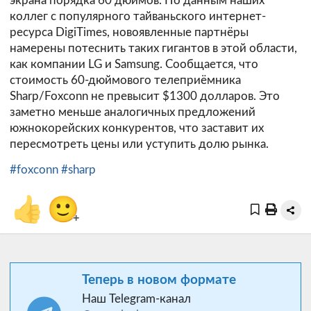
экрана порядка 60 дюймов. По данным наших
коллег с популярного тайваньского интернет-
ресурса DigiTimes, новоявленные партнёры
намерены потеснить таких гигантов в этой области,
как компании LG и Samsung. Сообщается, что
стоимость 60-дюймового телеприёмника
Sharp/Foxconn не превысит $1300 долларов. Это
заметно меньше аналогичных предложений
южнокорейских конкурентов, что заставит их
пересмотреть цены или уступить долю рынка.
#foxconn
#sharp
👍
🙂
+
Теперь в новом формате
Наш Telegram-канал