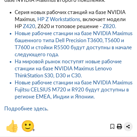
базе NVIDIA Maximus второго поколения.
Серия новых рабочих станций на базе NVIDIA
Maximus,
HP Z Workstations
, включает модели
HP
Z420
,
Z620 и топовое решение -
Z820
.
Новые рабочие станции на базе NVIDIA Maximus
башенного типа Dell Precision T3600, T5600 и
T7600 и стойки R5500 будут доступны в начале
следующего года.
На мировой рынок поступят новые рабочие
станции на базе NVIDIA Maximus Lenovo
ThinkStation S30, D30 и C30.
Новые рабочие станции на базе NVIDIA Maximus
Fujitsu CELSIUS M720 и R920 будут доступны в
регионе EMEA, Индии и Японии.
Подробнее
здесь
.
👍
🙂
+