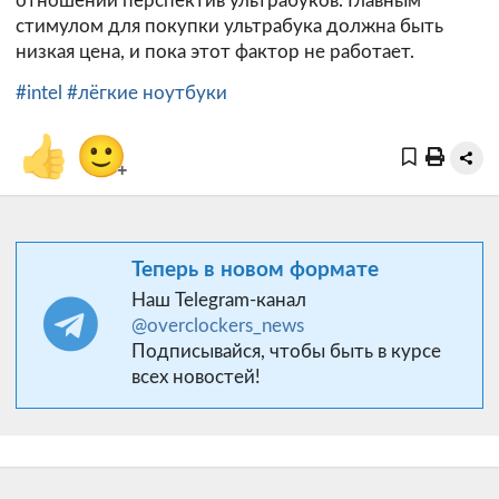
отношении перспектив ультрабуков. Главным
стимулом для покупки ультрабука должна быть
низкая цена, и пока этот фактор не работает.
#intel
#лёгкие ноутбуки
👍
🙂
+
Теперь в новом формате
Наш Telegram-канал
@overclockers_news
Подписывайся, чтобы быть в курсе
всех новостей!