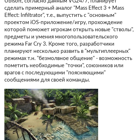
Ubisoft, согласно данным VG24/7, планирует
сделать примерный аналог "Mass Effect 3 + Mass
Effect: Infiltrator", т.е., выпустить с "основным"
проектом iOS-приложение/игру, прохождение
которой поможет игрокам открыть новые "стволы",
предметы и умения многопользовательского
режима Far Сry 3. Кроме того, разработчики
планируют несколько развить в "мультиплеерных"
режимах т.н. "безмолвное общение" - возможность
пометить необходимые "точки", союзников или
врагов с последующими "поясняющими"
сообщениями для своей команды.