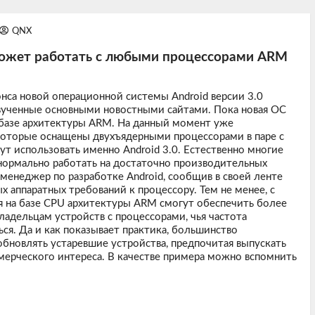
QNX
может работать с любыми процессорами ARM
нса новой операционной системы Android версии 3.0
вученные основными новостными сайтами. Пока новая ОС
базе архитектуры ARM. На данный момент уже
которые оснащены двухъядерными процессорами в паре с
т использовать именно Android 3.0. Естественно многие
 нормально работать на достаточно производительных
 менеджер по разработке Android, сообщив в своей ленте
х аппаратных требований к процессору. Тем не менее, с
я на базе CPU архитектуры ARM смогут обеспечить более
ладельцам устройств с процессорами, чья частота
ься. Да и как показывает практика, большинство
бновлять устаревшие устройства, предпочитая выпускать
мерческого интереса. В качестве примера можно вспомнить