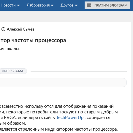
Новости
Лаборатория
Другое
ПЛАТИМ БЛОГЕРАМ
Алексей Сычёв
тор частоты процессора
ия шкалы.
РЕКЛАМА
повсеместно используются для отображения показаний
ии, некоторые потребители тоскуют по старым добрым
я EVGA, если верить сайту
techPowerUp!
, собирается
ным образом.
 является стрелочным индикатором частоты процессора,