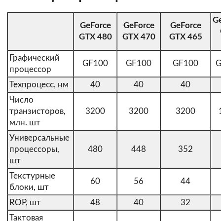
G
GeForce
GeForce
GeForce
GTX 480
GTX 470
GTX 465
Графический
GF100
GF100
GF100
G
процессор
Техпроцесс, нм
40
40
40
Число
транзисторов,
3200
3200
3200
млн. шт
Универсальные
процессоры,
480
448
352
шт
Текстурные
60
56
44
блоки, шт
ROP, шт
48
40
32
Тактовая