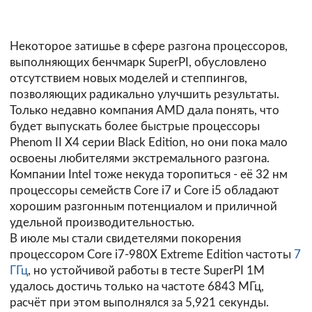
Некоторое затишье в сфере разгона процессоров,
выполняющих бенчмарк SuperPI, обусловлено
отсутствием новых моделей и степпингов,
позволяющих радикально улучшить результаты.
Только недавно компания AMD дала понять, что
будет выпускать более быстрые процессоры
Phenom II X4 серии Black Edition, но они пока мало
освоены любителями экстремального разгона.
Компании Intel тоже некуда торопиться - её 32 нм
процессоры семейств Core i7 и Core i5 обладают
хорошим разгонным потенциалом и приличной
удельной производительностью.
В июле мы стали свидетелями покорения
процессором Core i7-980X Extreme Edition частоты
7
ГГц
, но устойчивой работы в тесте SuperPI 1M
удалось достичь только на частоте 6843 МГц,
расчёт при этом выполнялся за 5,921 секунды.