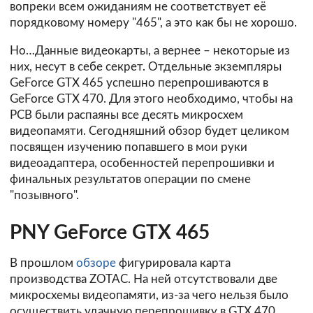
вопреки всем ожиданиям не соответствует её
порядковому номеру "465", а это как бы не хорошо.
Но…Данные видеокарты, а вернее – некоторые из
них, несут в себе секрет. Отдельные экземпляры
GeForce GTX 465 успешно перепрошиваются в
GeForce GTX 470. Для этого необходимо, чтобы на
PCB были распаяны все десять микросхем
видеопамяти. Сегодняшний обзор будет целиком
посвящен изучению попавшего в мои руки
видеоадаптера, особенностей перепрошивки и
финальных результатов операции по смене
"позывного".
PNY GeForce GTX 465
В прошлом
обзоре
фигурировала карта
производства ZOTAC. На ней отсутствовали две
микросхемы видеопамяти, из-за чего нельзя было
осуществить удачную перепрошивку в GTX 470.