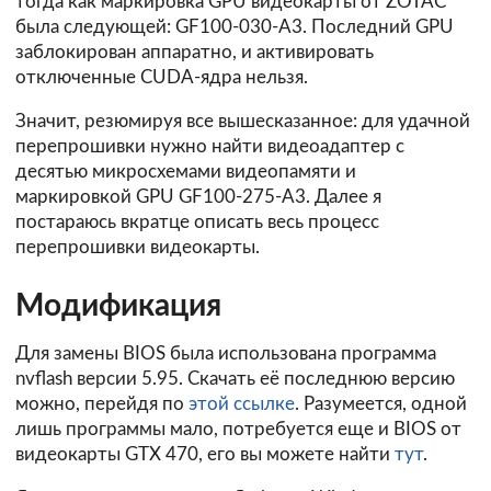
тогда как маркировка GPU видеокарты от ZOTAC
была следующей: GF100-030-A3. Последний GPU
заблокирован аппаратно, и активировать
отключенные CUDA-ядра нельзя.
Значит, резюмируя все вышесказанное: для удачной
перепрошивки нужно найти видеоадаптер с
десятью микросхемами видеопамяти и
маркировкой GPU GF100-275-A3. Далее я
постараюсь вкратце описать весь процесс
перепрошивки видеокарты.
Модификация
Для замены BIOS была использована программа
nvflash версии 5.95. Скачать её последнюю версию
можно, перейдя по
этой ссылке
. Разумеется, одной
лишь программы мало, потребуется еще и BIOS от
видеокарты GTX 470, его вы можете найти
тут
.