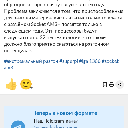
образцов которых начнутся уже в этом году.
Проблема заключается в том, что приспособленные
для разгона материнские платы настольного класса
с разъёмом Socket AM3+ появятся только в
следующем году. Эти процессоры будут
выпускаться по 32 нм технологии, что также
должно благоприятно сказаться на разгонном
потенциале.
#экстремальный разгон
#superpi
#lga 1366
#socket
am3
👍
🙂
+
Теперь в новом формате
Наш Telegram-канал
@overclockers_news