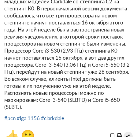
младших моделей Clarkdale со степпинга C2 на
степпинг K0. В первоначальной версии документа
сообщалось, что все три процессора на новом
степпинге начнут поставляться 16 октября этого
года. На этой неделе была распространена новая
ревизия уведомления, в которой сроки поставок
процессоров на новом степпинге были изменены.
Процессор Core i3-530 (2.93 ГГц) степпинга K0
начнёт поставляться 16 октября, а вот два других
процессора, Core i3-540 (3.06 ГГц) и Core i5-650 (3.2
ГГц), перейдут на новый степпинг уже 28 сентября.
Во всяком случае, клиенты Intel должны быть
готовы к их получению уже на этой неделе.
Распознать новые процессоры можно по
маркировкам: Core i3-540 (SLBTD) и Core i5-650
(SLBTJ).
#pcn
#lga 1156
#clarkdale
👍
🙂