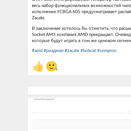
весь набор функциональных возможностей чипсе
исполнение FCBGA 605 предусматривает распайк
Zacate.
В заключение хотелось бы отметить, что расш
Socket AM3 компания AMD прекращает. Очевидн
которые будут играть в том же ценовом сегмен
#amd
#роадмап
#zacate
#bobcat
#sempron
👍
🙂
+
рекомендации