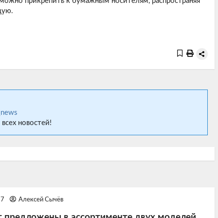
можно прикрепить к бумажным носителям, распространяя
щую.
_news
 всех новостей!
27
Алексей Сычёв
т предложены в ассортименте двух моделей