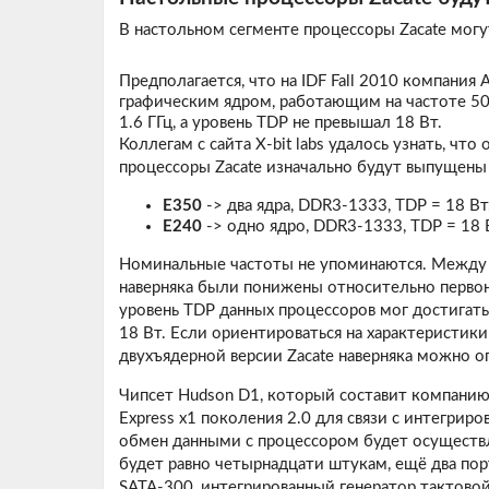
В настольном сегменте процессоры Zacate могу
Предполагается, что на IDF Fall 2010 компани
графическим ядром, работающим на частоте 50
1.6 ГГц, а уровень TDP не превышал 18 Вт.
Коллегам с сайта
X-bit labs
удалось узнать, что 
процессоры Zacate изначально будут выпущены 
E350
-> два ядра, DDR3-1333, TDP = 18 Вт
E240
-> одно ядро, DDR3-1333, TDP = 18 В
Номинальные частоты не упоминаются. Между т
наверняка были понижены относительно первон
уровень TDP данных процессоров мог достигать 
18 Вт. Если ориентироваться на характеристик
двухъядерной версии Zacate наверняка можно ог
Чипсет Hudson D1, который составит компанию
Express x1 поколения 2.0 для связи с интегрир
обмен данными с процессором будет осуществля
будет равно четырнадцати штукам, ещё два по
SATA-300, интегрированный генератор тактовой