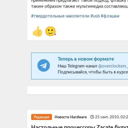
применения предлагают такой подход: флэшку 
таким образом также мультимедиа составляю
#твердотельные накопители
#usb
#флэшки
👍
🙂
+
Теперь в новом формате
Наш Telegram-канал
@overclockers
Подписывайся, чтобы быть в курсе
Новости Hardware
25 сент. 2010, 02:
Редакция
Настольные процессоры Zacate буду