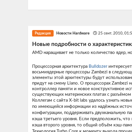
Новости Hardware
25 сент. 2010, 01:
Редакция
Новые подробности о характеристик
AMD наращивает не только количество ядер, но
Процессорная архитектура
Bulldozer
интересует
восьмиядерные процессоры Zambezi в следующе
элементы этой архитектуры будут использован
придут на смену Llano. О процессорах Zambezi 
контроллер памяти и новое конструктивное исп
существующих материнских платах с разъёмом 
Коллегам с сайта
X-bit labs
удалось узнать новы
по имеющейся информации из надёжных источни
конфигурации, поддерживать двухканальную па
кэша третьего уровня. Если предположить, что
кэша второго уровня, то общий объём кэш-памя
Технология Turbo Core к моменту выхода проце