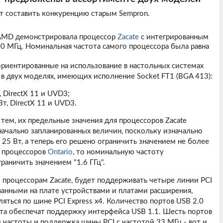
т составить конкуренцию старым Sempron.
я AMD демонстрировала процессор
Zacate
с интегрированным
0 МГц. Номинальная частота самого процессора была равна
ориентированные на использование в настольных системах
в двух моделях, имеющих исполнение Socket FT1 (BGA 413):
, DirectX 11 и UVD3;
т, DirectX 11 и UVD3.
ем, их предельные значения для процессоров Zacate
ачально запланированных величин, поскольку изначально
25 Вт, а теперь его решено ограничить значением не более
и процессоров
Ontario
, то номинальную частоту
раничить значением "1.6 ГГц".
 процессорам Zacate, будет поддерживать четыре линии PCI
ованными на плате устройствами и платами расширения,
ться по шине PCI Express x4. Количество портов USB 2.0
рта обеспечат поддержку интерфейса USB 1.1. Шесть портов
 частоты и поддержка шины PCI с частотой 33 МГц - вот и