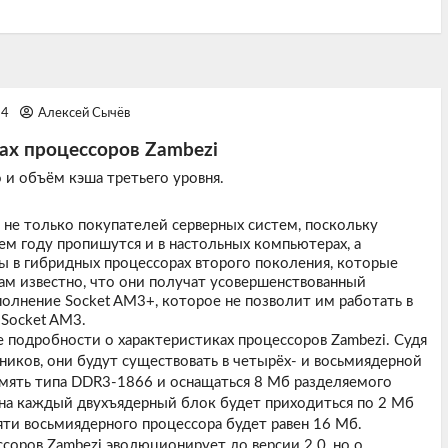
54
Алексей Сычёв
ах процессоров Zambezi
 и объём кэша третьего уровня.
 не только покупателей серверных систем, поскольку
м году пропишутся и в настольных компьютерах, а
ы в гибридных процессорах второго поколения, которые
нам известно, что они получат усовершенствованный
олнение Socket AM3+, которое не позволит им работать в
Socket AM3.
е подробности о характеристиках процессоров Zambezi. Судя
ков, они будут существовать в четырёх- и восьмиядерной
мять типа DDR3-1866 и оснащаться 8 Мб разделяемого
 на каждый двухъядерный блок будет приходиться по 2 Мб
ти восьмиядерного процессора будет равен 16 Мб.
ссоров Zambezi эволюционирует до версии 2.0, но о