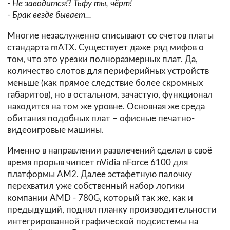
- Не заводится!? Тьфу ты, чёрт!
- Брак везде бывает...
Многие незаслуженно списывают со счетов платы
стандарта mATX. Существует даже ряд мифов о
том, что это урезки полноразмерных плат. Да,
количество слотов для периферийных устройств
меньше (как прямое следствие более скромных
габаритов), но в остальном, зачастую, функционал
находится на том же уровне. Основная же среда
обитания подобных плат – офисные печатно-
видеоигровые машины.
Именно в направлении развлечений сделал в своё
время прорыв чипсет nVidia nForce 6100 для
платформы AM2. Далее эстафетную палочку
перехватил уже собственный набор логики
компании AMD - 780G, который так же, как и
предыдущий, поднял планку производительности
интегрированной графической подсистемы на