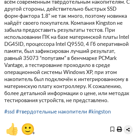
всём современным твёрдотельным накопителям. С
другой стороны, действительно быстрых SSD
форм-фактора 1.8” не так много, поэтому новинка
найдёт своего покупателя. Компания Kingston не
забыла предоставить результаты тестов. При
использовании ПК на базе материнской платы Intel
DG45ID, процессора Intel Q9550, 4 Гб оперативной
памяти, был зафиксирован лучший результат,
равный 35073 “попугаям” в бенчмарке PCMark
Vantage, а тестирование проходило в среде
операционной системы Windows XP, при этом
накопитель был подключён к интегрированному в
материнскую плату контроллеру. К сожалению,
более детальной информации о цене, или методах
тестирования устройств, не представлено.
#ssd
#твердотельные накопители
#kingston
👍
🙂
+