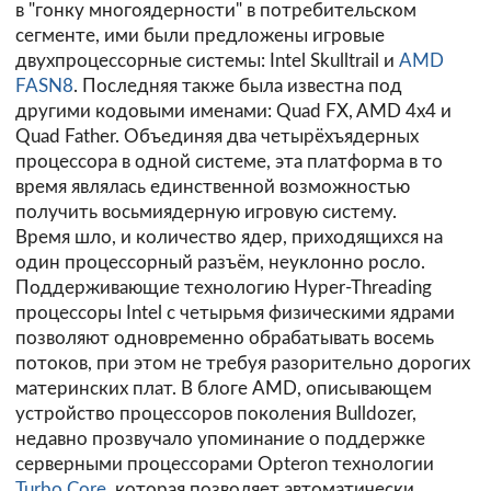
в "гонку многоядерности" в потребительском
сегменте, ими были предложены игровые
двухпроцессорные системы: Intel Skulltrail и
AMD
FASN8
. Последняя также была известна под
другими кодовыми именами: Quad FX, AMD 4x4 и
Quad Father. Объединяя два четырёхъядерных
процессора в одной системе, эта платформа в то
время являлась единственной возможностью
получить восьмиядерную игровую систему.
Время шло, и количество ядер, приходящихся на
один процессорный разъём, неуклонно росло.
Поддерживающие технологию Hyper-Threading
процессоры Intel с четырьмя физическими ядрами
позволяют одновременно обрабатывать восемь
потоков, при этом не требуя разорительно дорогих
материнских плат. В блоге AMD, описывающем
устройство процессоров поколения Bulldozer,
недавно прозвучало упоминание о поддержке
серверными процессорами Opteron технологии
Turbo Core
, которая позволяет автоматически