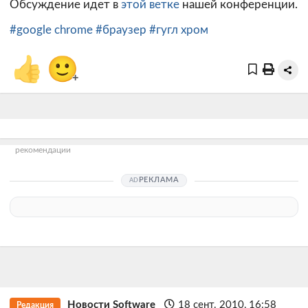
Обсуждение идет в
этой ветке
нашей конференции.
#google chrome
#браузер
#гугл хром
👍
🙂
+
рекомендации
РЕКЛАМА
Новости Software
18 сент. 2010, 16:58
Редакция