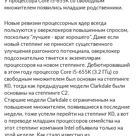
У процессора Core i5-655K со свободным
множителем появились младшие родственники.
Новые ревизии процессорных ядер всегда
пользуются у оверклокеров повышенным спросом,
поскольку "лучшее - враг хорошего". Даже если
новый степпинг не приносит существенного
улучшения разгонного потенциала, оверклокер
подсознательно тянется к экземплярам
процессоров на новом степпинге. Дебютировавший
в этом году процессор Core i5-655K (3.2 ГГц) со
свободным множителем был основан на степпинге
K0, тогда как предыдущие модели Clarkdale были
основаны на степпинге C2.
Старшие модели Clarkdale с ограниченным на
повышение множителем, появившиеся в последние
недели, тоже успели перейти на степпинг K0, а вот
о переводе младших процессоров семейства на
этот степпинг компания Intel объявила только на
этой неделе. Как стало известно из