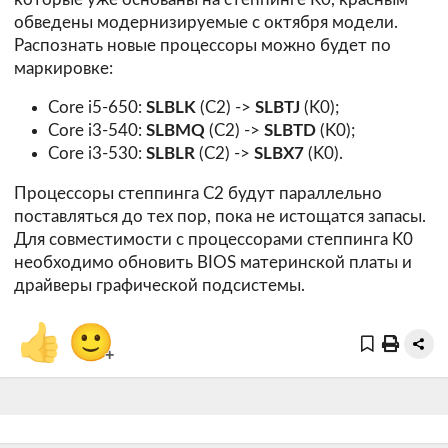
обведены модернизируемые с октября модели.
Распознать новые процессоры можно будет по
маркировке:
Core i5-650:
SLBLK
(C2) ->
SLBTJ
(K0);
Core i3-540:
SLBMQ
(C2) ->
SLBTD
(K0);
Core i3-530:
SLBLR
(C2) ->
SLBX7
(K0).
Процессоры степпинга C2 будут параллельно
поставляться до тех пор, пока не истощатся запасы.
Для совместимости с процессорами степпинга K0
необходимо обновить BIOS материнской платы и
драйверы графической подсистемы.
👍
🙂
+