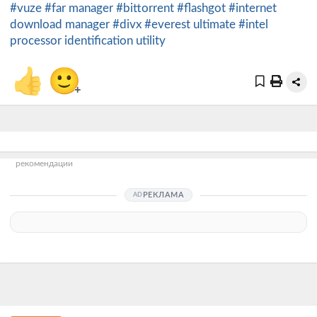
#vuze
#far manager
#bittorrent
#flashgot
#internet
download manager
#divx
#everest ultimate
#intel
processor identification utility
👍
🙂
+
рекомендации
РЕКЛАМА