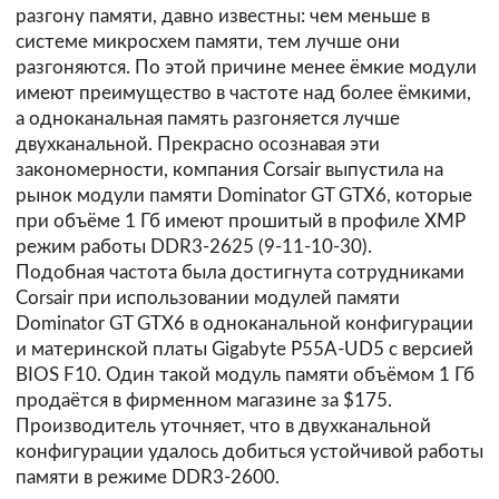
разгону памяти, давно известны: чем меньше в
системе микросхем памяти, тем лучше они
разгоняются. По этой причине менее ёмкие модули
имеют преимущество в частоте над более ёмкими,
а одноканальная память разгоняется лучше
двухканальной. Прекрасно осознавая эти
закономерности, компания
Corsair
выпустила на
рынок модули памяти Dominator GT GTX6, которые
при объёме 1 Гб имеют прошитый в профиле XMP
режим работы DDR3-2625 (9-11-10-30).
Подобная частота была достигнута сотрудниками
Corsair при использовании модулей памяти
Dominator GT GTX6 в одноканальной конфигурации
и материнской платы Gigabyte P55A-UD5 с версией
BIOS F10. Один такой модуль памяти объёмом 1 Гб
продаётся в фирменном магазине за $175.
Производитель уточняет, что в двухканальной
конфигурации удалось добиться устойчивой работы
памяти в режиме DDR3-2600.