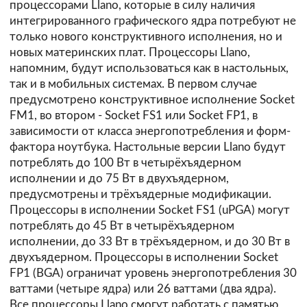
процессорами Llano, которые в силу наличия
интегрированного графического ядра потребуют не
только нового конструктивного исполнения, но и
новых материнских плат. Процессоры Llano,
напомним, будут использоваться как в настольных,
так и в мобильных системах. В первом случае
предусмотрено конструктивное исполнение Socket
FM1, во втором - Socket FS1 или Socket FP1, в
зависимости от класса энергопотребления и форм-
фактора ноутбука. Настольные версии Llano будут
потреблять до 100 Вт в четырёхъядерном
исполнении и до 75 Вт в двухъядерном,
предусмотрены и трёхъядерные модификации.
Процессоры в исполнении Socket FS1 (uPGA) могут
потреблять до 45 Вт в четырёхъядерном
исполнении, до 33 Вт в трёхъядерном, и до 30 Вт в
двухъядерном. Процессоры в исполнении Socket
FP1 (BGA) ограничат уровень энергопотребления 30
ваттами (четыре ядра) или 26 ваттами (два ядра).
Все процессоры Llano смогут работать с памятью