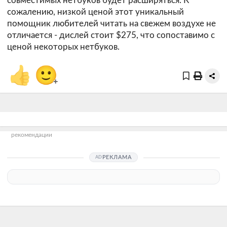
совместимых нетбуков будет расширяться. К
сожалению, низкой ценой этот уникальный
помощник любителей читать на свежем воздухе не
отличается - дислей стоит $275, что сопоставимо с
ценой некоторых нетбуков.
👍
🙂
+
рекомендации
РЕКЛАМА