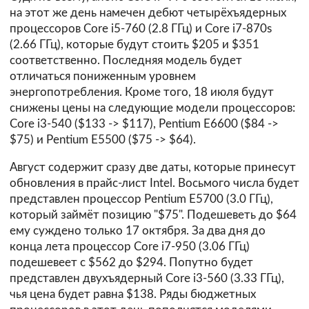
на этот же день намечен дебют четырёхъядерных
процессоров Core i5-760 (2.8 ГГц) и Core i7-870s
(2.66 ГГц), которые будут стоить $205 и $351
соответственно. Последняя модель будет
отличаться пониженным уровнем
энергопотребления. Кроме того, 18 июля будут
снижены цены на следующие модели процессоров:
Core i3-540 ($133 -> $117), Pentium E6600 ($84 ->
$75) и Pentium E5500 ($75 -> $64).
Август содержит сразу две даты, которые принесут
обновления в прайс-лист Intel. Восьмого числа будет
представлен процессор Pentium E5700 (3.0 ГГц),
который займёт позицию "$75". Подешеветь до $64
ему суждено только 17 октября. За два дня до
конца лета процессор Core i7-950 (3.06 ГГц)
подешевеет с $562 до $294. Попутно будет
представлен двухъядерный Core i3-560 (3.33 ГГц),
чья цена будет равна $138. Ряды бюджетных