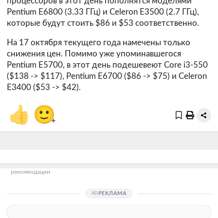
процессоров в этот день пополнятся моделями
Pentium E6800 (3.33 ГГц) и Celeron E3500 (2.7 ГГц),
которые будут стоить $86 и $53 соответственно.
На 17 октября текущего года намечены только
снижения цен. Помимо уже упоминавшегося
Pentium E5700, в этот день подешевеют Core i3-550
($138 -> $117), Pentium E6700 ($86 -> $75) и Celeron
E3400 ($53 -> $42).
👍
🙂
+
рекомендации
РЕКЛАМА