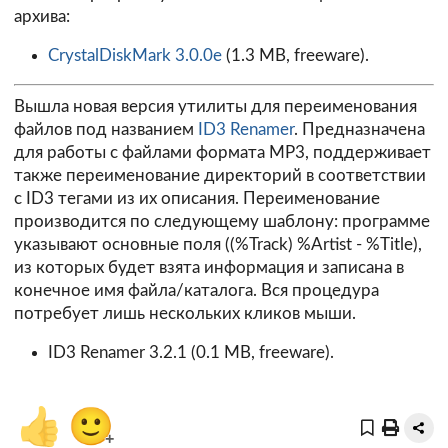
архива:
CrystalDiskMark 3.0.0e
(1.3 MB, freeware).
Вышла новая версия утилиты для переименования
файлов под названием
ID3 Renamer
. Предназначена
для работы с файлами формата MP3, поддерживает
также переименование директорий в соответствии
с ID3 тегами из их описания. Переименование
производится по следующему шаблону: программе
указывают основные поля ((%Track) %Artist - %Title),
из которых будет взята информация и записана в
конечное имя файла/каталога. Вся процедура
потребует лишь нескольких кликов мыши.
ID3 Renamer 3.2.1
(0.1 MB, freeware).
👍
🙂
+