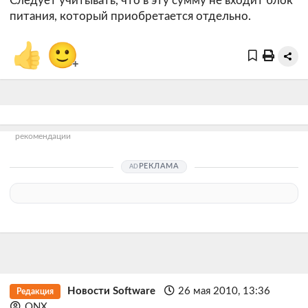
Следует учитывать, что в эту сумму не входит блок
питания, который приобретается отдельно.
👍
🙂
+
рекомендации
РЕКЛАМА
Новости Software
26 мая 2010, 13:36
Редакция
QNX