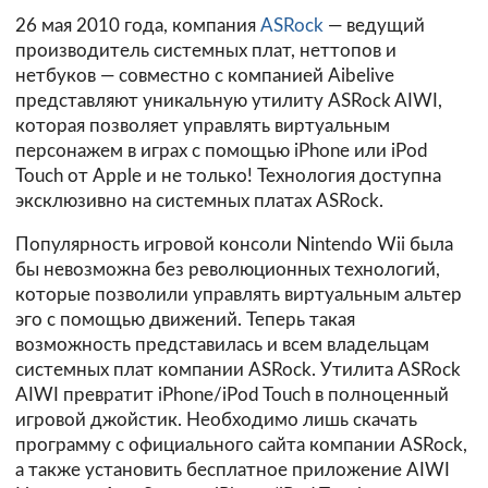
26 мая 2010 года, компания
ASRock
— ведущий
производитель системных плат, неттопов и
нетбуков — совместно с компанией Aibelive
представляют уникальную утилиту ASRock AIWI,
которая позволяет управлять виртуальным
персонажем в играх с помощью iPhone или iPod
Touch от Apple и не только! Технология доступна
эксклюзивно на системных платах ASRock.
Популярность игровой консоли Nintendo Wii была
бы невозможна без революционных технологий,
которые позволили управлять виртуальным альтер
эго с помощью движений. Теперь такая
возможность представилась и всем владельцам
системных плат компании ASRock. Утилита ASRock
AIWI превратит iPhone/iPod Touch в полноценный
игровой джойстик. Необходимо лишь скачать
программу с официального сайта компании ASRock,
а также установить бесплатное приложение AIWI