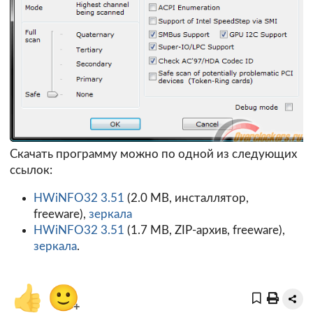
Скачать программу можно по одной из следующих
ссылок:
HWiNFO32 3.51
(2.0 MB, инсталлятор,
freeware),
зеркала
HWiNFO32 3.51
(1.7 MB, ZIP-архив, freeware),
зеркала
.
👍
🙂
+