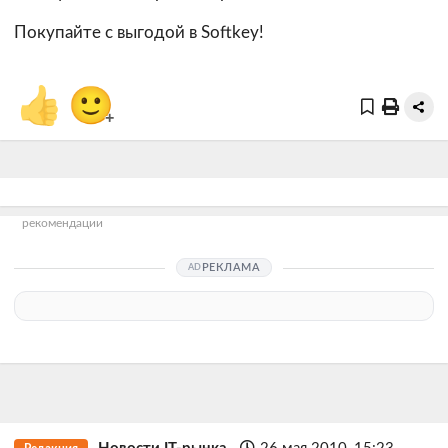
Покупайте с выгодой в Softkey!
👍
🙂
+
рекомендации
РЕКЛАМА