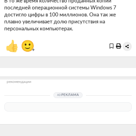
В то же время количество проданных копий
последней операционной системы Windows 7
достигло цифры в 100 миллионов. Она так же
плавно увеличивает долю присутствия на
персональных компьютерах.
👍
🙂
+
рекомендации
РЕКЛАМА