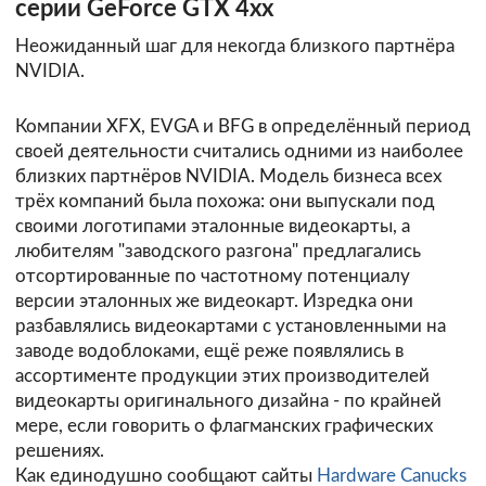
серии GeForce GTX 4xx
Неожиданный шаг для некогда близкого партнёра
NVIDIA.
Компании XFX, EVGA и BFG в определённый период
своей деятельности считались одними из наиболее
близких партнёров NVIDIA. Модель бизнеса всех
трёх компаний была похожа: они выпускали под
своими логотипами эталонные видеокарты, а
любителям "заводского разгона" предлагались
отсортированные по частотному потенциалу
версии эталонных же видеокарт. Изредка они
разбавлялись видеокартами с установленными на
заводе водоблоками, ещё реже появлялись в
ассортименте продукции этих производителей
видеокарты оригинального дизайна - по крайней
мере, если говорить о флагманских графических
решениях.
Как единодушно сообщают сайты
Hardware Canucks