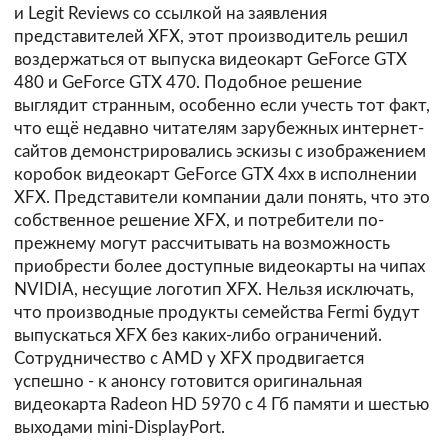
и
Legit Reviews
со ссылкой на заявления
представителей XFX, этот производитель решил
воздержаться от выпуска видеокарт GeForce GTX
480 и GeForce GTX 470. Подобное решение
выглядит странным, особенно если учесть тот факт,
что ещё недавно читателям зарубежных интернет-
сайтов демонстрировались эскизы с изображением
коробок видеокарт GeForce GTX 4xx в исполнении
XFX. Представители компании дали понять, что это
собственное решение XFX, и потребители по-
прежнему могут рассчитывать на возможность
приобрести более доступные видеокарты на чипах
NVIDIA, несущие логотип XFX. Нельзя исключать,
что производные продукты семейства Fermi будут
выпускаться XFX без каких-либо ограничений.
Сотрудничество с AMD у XFX продвигается
успешно - к анонсу готовится оригинальная
видеокарта Radeon HD 5970 с 4 Гб памяти и шестью
выходами mini-DisplayPort.