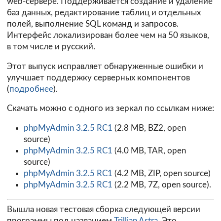
web-сервере. Поддерживается создание и удаление
баз данных, редактирование таблиц и отдельных
полей, выполнение SQL команд и запросов.
Интерфейс локализирован более чем на 50 языков,
в том числе и русский.
Этот выпуск исправляет обнаруженные ошибки и
улучшает поддержку серверных компонентов
(
подробнее
).
Скачать можно с одного из зеркал по ссылкам ниже:
phpMyAdmin 3.2.5 RC1
(2.8 MB, BZ2, open
source)
phpMyAdmin 3.2.5 RC1
(4.0 MB, TAR, open
source)
phpMyAdmin 3.2.5 RC1
(4.2 MB, ZIP, open source)
phpMyAdmin 3.2.5 RC1
(2.2 MB, 7Z, open source).
Вышла новая тестовая сборка следующей версии
программы под названием
Trillian Astra
. Это