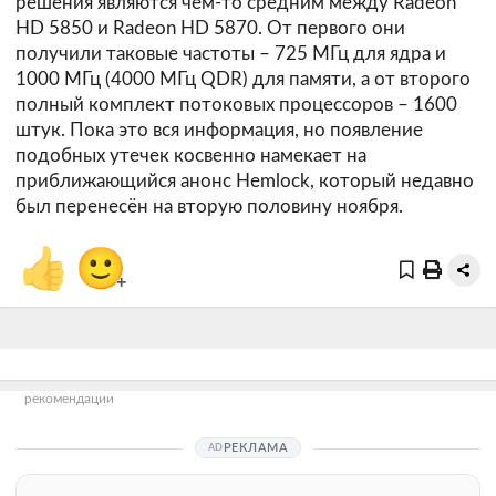
решения являются чем-то средним между Radeon
HD 5850 и Radeon HD 5870. От первого они
получили таковые частоты – 725 МГц для ядра и
1000 МГц (4000 МГц QDR) для памяти, а от второго
полный комплект потоковых процессоров – 1600
штук. Пока это вся информация, но появление
подобных утечек косвенно намекает на
приближающийся анонс Hemlock, который недавно
был перенесён на вторую половину ноября.
👍
🙂
+
рекомендации
РЕКЛАМА