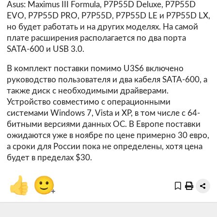
Asus: Maximus III Formula, P7P55D Deluxe, P7P55D
EVO, P7P55D PRO, P7P55D, P7P55D LE и P7P55D LX,
но будет работать и на других моделях. На самой
плате расширения располагается по два порта
SATA-600 и USB 3.0.
В комплект поставки помимо U3S6 включено
руководство пользователя и два кабеля SATA-600, а
также диск с необходимыми драйверами.
Устройство совместимо с операционными
системами Windows 7, Vista и XP, в том числе с 64-
битными версиями данных ОС. В Европе поставки
ожидаются уже в ноябре по цене примерно 30 евро,
а сроки для России пока не определены, хотя цена
будет в пределах $30.
👍
🙂
+