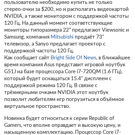
пользователю необходимо купить не только
стерео-очки за $200, но и располагать видеокартой
NVIDIA, а также монитором с поддержкой частоты
120 Гц. На данный момент соответствующие
мониторы типоразмера 22" предлагают Viewsonic и
Samsung, компания
Mitsubishi
продаёт 73"
телевизор, а Sanyo предлагает проектор с
поддержкой частоты 120 Гц.
Как сообщает сайт
Bright Side Of News
, в ближайшее
время компания Asus представит игровой ноутбук
G51J на базе процессора Core i7-720QM (1.6 ГГц),
который будет оснащаться 15.4" дисплеем с
поддержкой режима 120 Гц. В связке с
трёхмерными очками NVIDIA этот ноутбук
позволит любителям игр погрузиться в объёмное
виртуальное пространство.
Новинка будет относиться к серии Republic of
Gamers, что вполне оправдает и высокую цену, и
насыщенную комплектацию. Процессор Core i7-