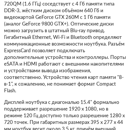
720QM (1.6 ГГц) соседствует с 4 Гб памяти типа
DDR-3, жёстким диском объёмом 640 Гб и
видеокартой GeForce GTX 260M с 1 Гб памяти
(аналог GeForce 9800 GTX+). Оптические диски
можно загрузить в штатный Blu-ray привод.
Гигабитный Ethernet, Wi-Fi и Bluetooth определяют
коммуникационные возможности ноутбука. Разъём
ExpressCard позволяет подключать
дополнительные устройства и контроллеры. Порты
eSATA и HDMI работают с внешними накопителями
и устройствами вывода изображения,
соответственно. Устройство чтения карт памяти "8-
в-1", к сожалению, не понимает формат Compact
Flash.
Дисплей ноутбука с диагональю 15.4" формально
поддерживает разрешение 1920 х 1080, но в
режиме 120 Гц доступно только разрешение 1280 х
720 точек. При габаритных размерах 395 х 277 х 44
мм ноутбук весит около 3.5 кг, причём внешний