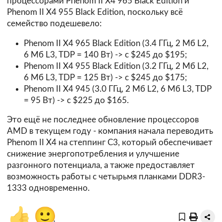
процессорами Phenom II X4 965 Black Edition и
Phenom II X4 955 Black Edition, поскольку всё
семейство подешевело:
Phenom II X4 965 Black Edition (3.4 ГГц, 2 Мб L2,
6 Мб L3, TDP = 140 Вт) -> с $245 до $195;
Phenom II X4 955 Black Edition (3.2 ГГц, 2 Мб L2,
6 Мб L3, TDP = 125 Вт) -> с $245 до $175;
Phenom II X4 945 (3.0 ГГц, 2 Мб L2, 6 Мб L3, TDP
= 95 Вт) -> с $225 до $165.
Это ещё не последнее обновление процессоров
AMD в текущем году - компания начала переводить
Phenom II X4 на степпинг C3, который обеспечивает
снижение энергопотребления и улучшение
разгонного потенциала, а также предоставляет
возможность работы с четырьмя планками DDR3-
1333 одновременно.
👍
🙂