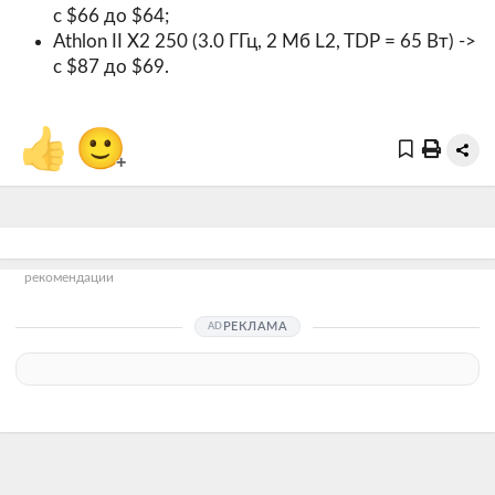
c $66 до $64;
Athlon II X2 250 (3.0 ГГц, 2 Мб L2, TDP = 65 Вт) ->
с $87 до $69.
👍
🙂
+
рекомендации
РЕКЛАМА