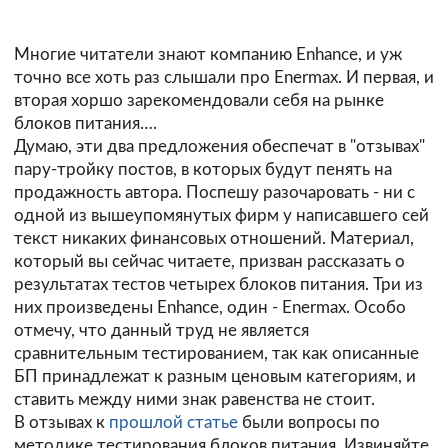
Многие читатели знают компанию Enhance, и уж
точно все хоть раз слышали про Enermax. И первая, и
вторая хоршо зарекомендовали себя на рынке
блоков питания….
Думаю, эти два предложения обеспечат в "отзывах"
пару-тройку постов, в которых будут пенять на
продажность автора. Поспешу разочаровать - ни с
одной из вышеупомянутых фирм у написавшего сей
текст никаких финансовых отношений. Материал,
который вы сейчас читаете, призван рассказать о
результатах тестов четырех блоков питания. Три из
них произведены Enhance, один - Enermax. Особо
отмечу, что данный труд не является
сравнительным тестированием, так как описанные
БП принадлежат к разным ценовым категориям, и
ставить между ними знак равенства не стоит.
В отзывах к
прошлой статье
были вопросы по
методике тестирования блоков питания. Извиняйте,