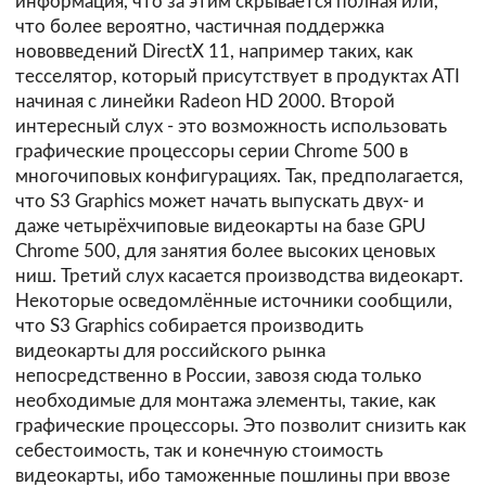
информация, что за этим скрывается полная или,
что более вероятно, частичная поддержка
нововведений DirectX 11, например таких, как
тесселятор, который присутствует в продуктах ATI
начиная с линейки Radeon HD 2000. Второй
интересный слух - это возможность использовать
графические процессоры серии Chrome 500 в
многочиповых конфигурациях. Так, предполагается,
что S3 Graphics может начать выпускать двух- и
даже четырёхчиповые видеокарты на базе GPU
Chrome 500, для занятия более высоких ценовых
ниш. Третий слух касается производства видеокарт.
Некоторые осведомлённые источники сообщили,
что S3 Graphics собирается производить
видеокарты для российского рынка
непосредственно в России, завозя сюда только
необходимые для монтажа элементы, такие, как
графические процессоры. Это позволит снизить как
себестоимость, так и конечную стоимость
видеокарты, ибо таможенные пошлины при ввозе