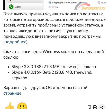
Этот выпуск призван улучшить поиск по контактам,
которые не авторизировались в приложении долгое
время, устранить проблемы с установкой статуса, а
также ликвидировать критическую ошибку,
приводившую к внезапному закрытию программы
(
подробнее
).
Скачать версию для Windows можно по следующей
ссылке:
Skype 3.8.0.188
(21.3 MB, freeware),
зеркало
Skype 4.0.0.169 Beta 2
(23.8 MB, freeware),
зеркало
.
Варианты для других ОС доступны на этой
странице
.
👍
🙂