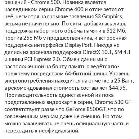
решений -
Chrome 500
. Новинка является
наследником серии
Chrome 400
и отличается от
неё, несмотря на громкие заявления S3 Graphics,
весьма незначительно. По сути, добавилась лишь
поддержка набортного объёма памяти в 512 Мб,
против 256 Мб у предшественника, и встроенная
поддержка интерфейса DisplayPort. Никуда не
делись из арсенала поддержка DirectX 10.1, SM 4.1
и шины PCI Express 2.0. Обмен данными с
расположенной на борту памятью ведётся по-
прежнему посредством 64-битной шины. Уровень
энергопотребления находится на отметке в 25 Ватт,
а рекомендованная стоимость составляет $44.95.
Производительность единственной из пока
представленных видеокарт в серии, Chrome 530 GT
соответствует разве что GeForce 8500GT, что по
современным меркам даже не смешно. На этом
можно заканчивать не очень официальную часть и
переходить к неофициальной.