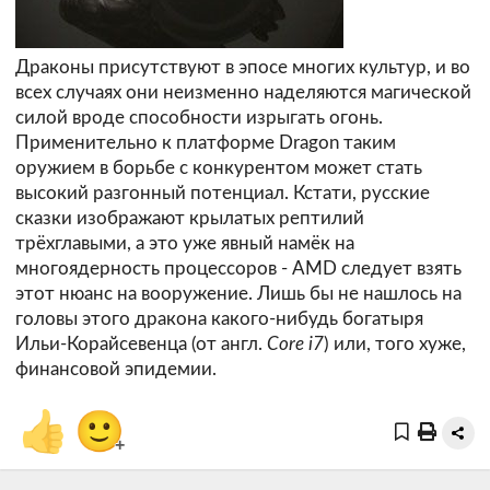
Драконы присутствуют в эпосе многих культур, и во
всех случаях они неизменно наделяются магической
силой вроде способности изрыгать огонь.
Применительно к платформе Dragon таким
оружием в борьбе с конкурентом может стать
высокий разгонный потенциал. Кстати, русские
сказки изображают крылатых рептилий
трёхглавыми, а это уже явный намёк на
многоядерность процессоров - AMD следует взять
этот нюанс на вооружение. Лишь бы не нашлось на
головы этого дракона какого-нибудь богатыря
Ильи-Корайсевенца (от англ.
Core i7
) или, того хуже,
финансовой эпидемии.
👍
🙂
+