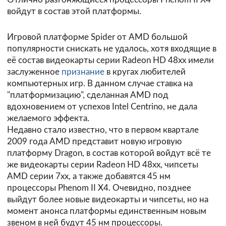
войдут в состав этой платформы.
Игровой платформе Spider от AMD большой
популярности снискать не удалось, хотя входящие в
её состав видеокарты серии Radeon HD 48xx имели
заслуженное
признание
в кругах любителей
компьютерных игр. В данном случае ставка на
"платформизацию", сделанная AMD под
вдохновением от успехов Intel Centrino, не дала
желаемого эффекта.
Недавно стало известно, что в первом квартале
2009 года AMD представит новую игровую
платформу Dragon, в состав которой войдут всё те
же видеокарты серии Radeon HD 48xx, чипсеты
AMD серии 7xx, а также добавятся 45 нм
процессоры Phenom II X4. Очевидно, позднее
выйдут более новые видеокарты и чипсеты, но на
момент анонса платформы единственным новым
звеном в ней будут 45 нм процессоры.