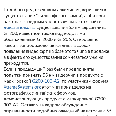
Подобно средневековым алхимикам, верившим в
существование "философского камня", любители
разгона с завидным упорством пытаются найти
доказательства
существования 55 нм версии чипа
GT200, известной также под кодовыми
обозначениями GT200b и GT206. Откровенно
говоря, вопрос заключается лишь в сроках
появления видеокарт на базе этого чипа в продаже,
а в факте его существования сомневаться уже не
приходится.
Если в предыдущий раз были предприняты
попытки признать 55 нм видеочип в продукте с
маркировкой
G200-103-A2
, то участникам форума
XtremeSystems.org
этот чип привиделся на
фотографиях с китайских форумов,
демонстрирующих продукт с маркировкой G200-
302-A2. Оставим за кадром обсуждение
оправданности подобных ожиданий на встречу с 55