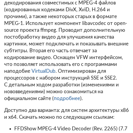
декодирования совместимых с MPEG-4 файлов
(кодированных кодеками DivX, XviD, H.264 и
прочими), а также некоторых старых в формате
MPEG-1. Использует компонент libavcodec от open-
source проекта ffmpeg. Проводит дополнительную
постобработку видео для улучшения качества
картинки, может подключать и показывать внешние
субтитры. Вторая его часть отвечает за
кодирование видео. Оснащен VFW интерфейсом,
что позволяет использовать его с программами
наподобие
VirtualDub
. Оптимизирован для
процессоров с набором инструкций SSE и SSE2.
C детальным ходом разработки (изменениями и
нововведениями) можно ознакомиться на
официальном сайте (
подробнее
).
Доступно два варианта: для систем архитектуры х86
и х64. Скачать можно по следующим ссылкам:
FFDShow MPEG-4 Video Decoder (Rev. 2265) (7.7