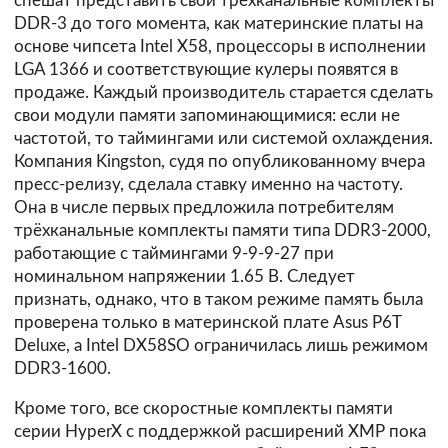
спешат представить свои трёхканальные комплекты
DDR-3 до того момента, как материнские платы на
основе чипсета Intel X58, процессоры в исполнении
LGA 1366 и соответствующие кулеры появятся в
продаже. Каждый производитель старается сделать
свои модули памяти запоминающимися: если не
частотой, то таймингами или системой охлаждения.
Компания
Kingston
, судя по опубликованному вчера
пресс-релизу, сделала ставку именно на частоту.
Она в числе первых предложила потребителям
трёхканальные комплекты памяти типа DDR3-2000,
работающие с таймингами 9-9-9-27 при
номинальном напряжении 1.65 В. Следует
признать, однако, что в таком режиме память была
проверена только в материнской плате Asus P6T
Deluxe, а Intel DX58SO ограничилась лишь режимом
DDR3-1600.
Кроме того, все скоростные комплекты памяти
серии HyperX с поддержкой расширений XMP пока