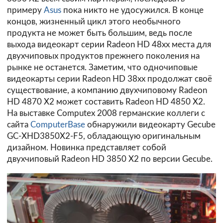
примеру
Asus
пока никто не удосужился. В конце
концов, жизненный цикл этого необычного
продукта не может быть большим, ведь после
выхода видеокарт серии Radeon HD 48xx места для
двухчиповых продуктов прежнего поколения на
рынке не останется. Заметим, что одночиповые
видеокарты серии Radeon HD 38xx продолжат своё
существование, а компанию двухчиповому Radeon
HD 4870 X2 может составить Radeon HD 4850 X2.
На выставке Computex 2008 германские коллеги с
сайта
ComputerBase
обнаружили видеокарту Gecube
GC-XHD3850X2-F5, обладающую оригинальным
дизайном. Новинка представляет собой
двухчиповый Radeon HD 3850 X2 по версии Gecube.