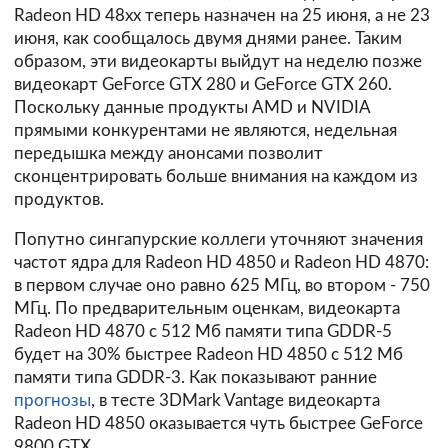
Radeon HD 48xx теперь назначен на 25 июня, а не 23
июня, как сообщалось двумя днями ранее. Таким
образом, эти видеокарты выйдут на неделю позже
видеокарт GeForce GTX 280 и GeForce GTX 260.
Поскольку данные продукты AMD и NVIDIA
прямыми конкурентами не являются, недельная
передышка между анонсами позволит
сконцентрировать больше внимания на каждом из
продуктов.
Попутно сингапурские коллеги уточняют значения
частот ядра для Radeon HD 4850 и Radeon HD 4870:
в первом случае оно равно 625 МГц, во втором - 750
МГц. По предварительным оценкам, видеокарта
Radeon HD 4870 с 512 Мб памяти типа GDDR-5
будет на 30% быстрее Radeon HD 4850 с 512 Мб
памяти типа GDDR-3. Как показывают ранние
прогнозы
, в тесте 3DMark Vantage видеокарта
Radeon HD 4850 оказывается чуть быстрее GeForce
9800 GTX.