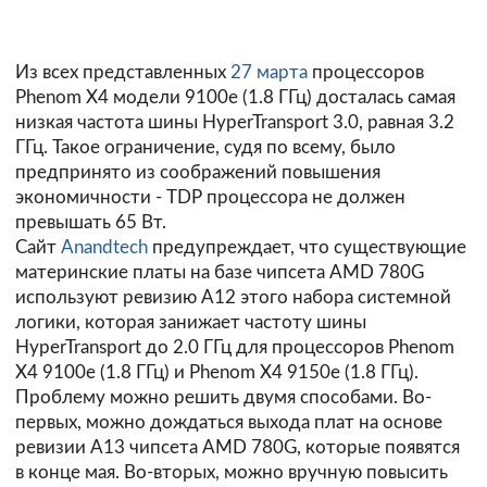
Из всех представленных
27 марта
процессоров
Phenom X4 модели 9100e (1.8 ГГц) досталась самая
низкая частота шины HyperTransport 3.0, равная 3.2
ГГц. Такое ограничение, судя по всему, было
предпринято из соображений повышения
экономичности - TDP процессора не должен
превышать 65 Вт.
Сайт
Anandtech
предупреждает, что существующие
материнские платы на базе чипсета AMD 780G
используют ревизию A12 этого набора системной
логики, которая занижает частоту шины
HyperTransport до 2.0 ГГц для процессоров Phenom
X4 9100e (1.8 ГГц) и Phenom X4 9150e (1.8 ГГц).
Проблему можно решить двумя способами. Во-
первых, можно дождаться выхода плат на основе
ревизии A13 чипсета AMD 780G, которые появятся
в конце мая. Во-вторых, можно вручную повысить