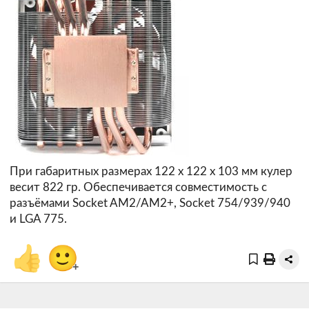
При габаритных размерах 122 х 122 х 103 мм кулер
весит 822 гр. Обеспечивается совместимость с
разъёмами Socket AM2/AM2+, Socket 754/939/940
и LGA 775.
👍
🙂
+