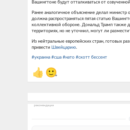
Вашингтоне будут отталкиваться от озвученно
Ранее аналогичное объяснение делал министр о
должна распространяться пятая статью Вашинг
коллективной обороне. Дональд Трамп также д
территориях, но не уточнил, могут ли размест
Из нейтральные европейских стран, готовых ра
привести
Швейцарию
.
#украина
#сша
#нато
#скотт бессент
👍
🙂
+
рекомендации