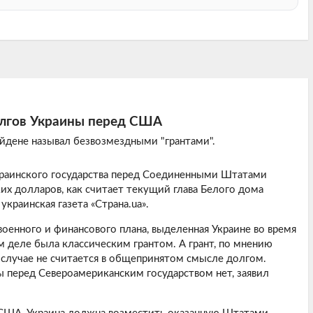
долгов Украины перед США
йдене называл безвозмездными "грантами".
краинского государства перед Соединенными Штатами
их долларов, как считает текущий глава Белого дома
краинская газета «Страна.ua».
енного и финансового плана, выделенная Украине во время
 деле была классическим грантом. А грант, по мнению
 случае не считается в общепринятом смысле долгом.
 перед Североамериканским государством нет, заявил