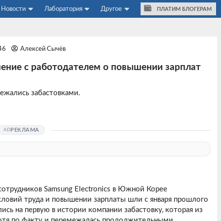
Новости
Лаборатория
Другое
ПЛАТИМ БЛОГЕРАМ
:46
Алексей Сычёв
ение с работодателем о повышении зарплат
ежались забастовками.
РЕКЛАМА
трудников Samsung Electronics в Южной Корее
ловий труда и повышении зарплаты шли с января прошлого
ись на первую в истории компании забастовку, которая из
хотя по факту и перемежалась продолжительными