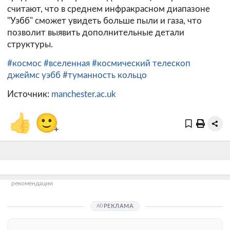
считают, что в среднем инфракрасном диапазоне
"Уэбб" сможет увидеть больше пыли и газа, что
позволит выявить дополнительные детали
структуры.
#космос
#вселенная
#космический телескоп
джеймс уэбб
#туманность кольцо
Источник:
manchester.ac.uk
👍
🙂
+
рекомендации
РЕКЛАМА