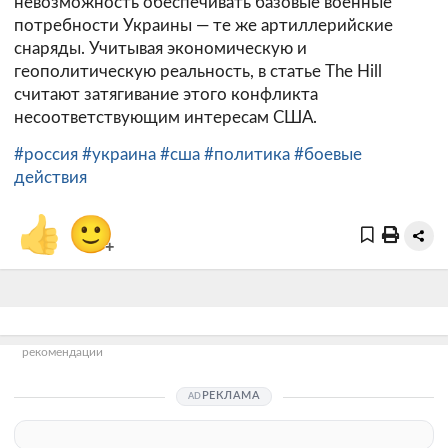
невозможность обеспечивать базовые военные
потребности Украины — те же артиллерийские
снаряды. Учитывая экономическую и
геополитическую реальность, в статье The Hill
считают затягивание этого конфликта
несоответствующим интересам США.
#россия
#украина
#сша
#политика
#боевые
действия
👍
🙂
+
рекомендации
РЕКЛАМА