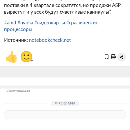
пocтaвки в 4 квapтaлe сократятся, но продажи АSР
вырастут и у всех будут счастливые каникулы”.
#amd
#nvidia
#видеокарты
#графические
процессоры
Источник:
notebookcheck.net
👍
🙂
+
рекомендации
РЕКЛАМА