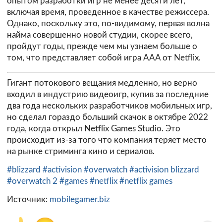
опытом разработки игр не менее десяти лет,
включая время, проведенное в качестве режиссера.
Однако, поскольку это, по-видимому, первая волна
найма совершенно новой студии, скорее всего,
пройдут годы, прежде чем мы узнаем больше о
том, что представляет собой игра AAA от Netflix.
Гигант потокового вещания медленно, но верно
входил в индустрию видеоигр, купив за последние
два года нескольких разработчиков мобильных игр,
но сделал гораздо больший скачок в октябре 2022
года, когда открыл Netflix Games Studio. Это
происходит из-за того что компания теряет место
на рынке стриминга кино и сериалов.
#blizzard
#activision
#overwatch
#activision blizzard
#overwatch 2
#games
#netflix
#netflix games
Источник:
mobilegamer.biz