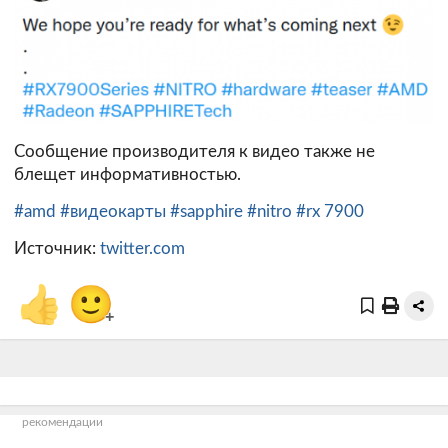
Сообщение производителя к видео также не
блещет информативностью.
#amd
#видеокарты
#sapphire
#nitro
#rx 7900
Источник:
twitter.com
👍
🙂
+
рекомендации