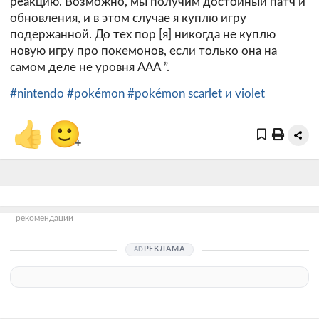
реакцию. Возможно, мы получим достойный патч и
обновления, и в этом случае я куплю игру
подержанной. До тех пор [я] никогда не куплю
новую игру про покемонов, если только она на
самом деле не уровня ААА ”.
#nintendo
#pokémon
#pokémon scarlet и violet
👍
🙂
+
рекомендации
РЕКЛАМА