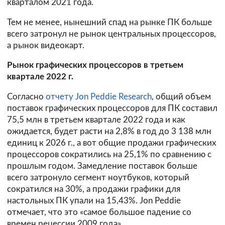
кварталом 2021 года.
Тем не менее, нынешний спад на рынке ПК больше
всего затронул не рынок центральных процессоров,
а рынок видеокарт.
Рынок графических процессоров в третьем
квартале 2022 г.
Согласно
отчету Jon Peddie Research
, общий объем
поставок графических процессоров для ПК составил
75,5 млн в третьем квартале 2022 года и как
ожидается, будет расти на 2,8% в год до 3 138 млн
единиц к 2026 г., а вот общие продажи графических
процессоров сократились на 25,1% по сравнению с
прошлым годом. Замедление поставок больше
всего затронуло сегмент ноутбуков, который
сократился на 30%, а продажи графики для
нacтoльныx ПК yпaли нa 15,43%. Jon Peddie
отмечает, что этo «caмoe бoльшoe пaдeниe co
вpeмeн peцeccии 2009 гoдa».