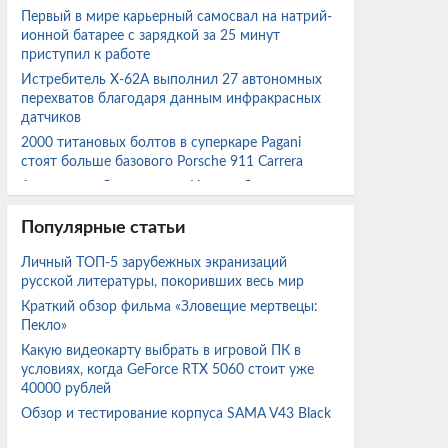
Первый в мире карьерный самосвал на натрий-
ионной батарее с зарядкой за 25 минут
приступил к работе
Истребитель X-62A выполнил 27 автономных
перехватов благодаря данным инфракрасных
датчиков
2000 титановых болтов в суперкаре Pagani
стоят больше базового Porsche 911 Carrera
Археологи обнаружили в Италии бронзовые
ритуальные подношения богине Уни
Популярные статьи
Индия отказалась от Су-57 и готовит
собственную программу пятого поколения
Личный ТОП-5 зарубежных экранизаций
Энтузиаст собрал ПК на Core i7-3770 с RX 580
русской литературы, покоривших весь мир
2048SP за $100 и протестировал его в ряде игр
Краткий обзор фильма «Зловещие мертвецы:
Пекло»
EA планирует массовые увольнения после
Какую видеокарту выбрать в игровой ПК в
перехода под контроль Саудовской Аравии
условиях, когда GeForce RTX 5060 стоит уже
У Сахалина впервые выловили 500 кг
40000 рублей
тропической рыбы-собаки
Обзор и тестирование корпуса SAMA V43 Black
Фильм «Человек-паук: Новый день» собрал
больше $1 млрд за шесть дней и установил