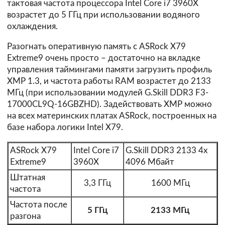
тактовая частота процессора Intel Core i7 3960X
возрастет до 5 ГГц при использовании водяного
охлаждения.
Разогнать оперативную память с ASRock X79
Extreme9 очень просто – достаточно на вкладке
управления таймингами памяти загрузить профиль
XMP 1.3, и частота работы RAM возрастет до 2133
МГц (при использовании модулей G.Skill DDR3 F3-
17000CL9Q-16GBZHD). Задействовать XMP можно
на всех материнских платах ASRock, построенных на
базе набора логики Intel X79.
ASRock X79
Intel Core i7
G.Skill DDR3 2133 4x
Extreme9
3960X
4096 Мбайт
Штатная
3,3 ГГц
1600 МГц
частота
Частота после
5 ГГц
2133 МГц
разгона