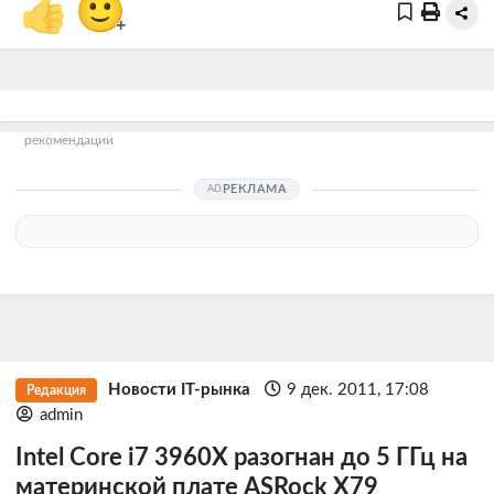
👍
🙂
+
рекомендации
РЕКЛАМА
Новости IT-рынка
9 дек. 2011, 17:08
Редакция
admin
Intel Core i7 3960X разогнан до 5 ГГц на
материнской плате ASRock X79