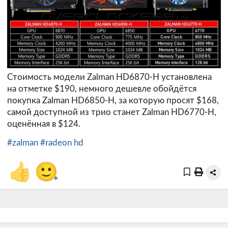
Стоимость модели Zalman HD6870-H установлена
на отметке $190, немного дешевле обойдётся
покупка Zalman HD6850-H, за которую просят $168,
самой доступной из трио станет Zalman HD6770-H,
оценённая в $124.
#zalman
#radeon hd
👍
🙂
+